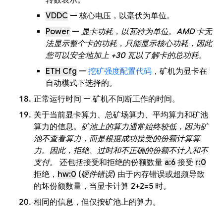
转数表示。
VDDC
— 核心电压，以毫伏为单位。
Power
—
显卡功耗，以瓦特为单位。AMD 卡无
法显示整个卡的功耗，只能显示核心功耗，因此
您可以安全地加上 +30 瓦以了解卡的总功耗。
ETH Cfg
—
挖矿强度配置代码
，矿机为显卡在
自动模式下选择的。
正常运行时间 — 矿机不间断工作的时间。
关于当前显卡算力、总矿场算力、平均算力和矿池
算力的信息。
矿池上的算力通常始终较低，因为矿
池不查看算力，而是根据成功接受的份额计算算
力。因此，拒绝、过时和不正确的份额不计入和不
支付。
还包括接受和拒绝的份额数量
a:6
接受
r:0
拒绝，
hw:0
(
硬件错误
) 由于内存错误或超频导致
的坏份额数量，当显卡计算 2+2=5 时。
相同的信息，但仅按矿池上的算力。