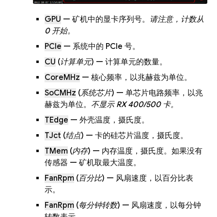
GPU
— 矿机中的显卡序列号。
请注意，计数从
0 开始。
PCIe
— 系统中的 PCIe 号。
CU
(
计算单元
) — 计算单元的数量。
CoreMHz
— 核心频率，以兆赫兹为单位。
SoCMHz
(
系统芯片
) — 单芯片电路频率，以兆
赫兹为单位。
不显示 RX 400/500 卡。
TEdge
— 外壳温度，摄氏度。
TJct
(
结点
) — 卡的硅芯片温度，摄氏度。
TMem
(
内存
) — 内存温度，摄氏度。如果没有
传感器 — 矿机取最大温度。
FanRpm
(
百分比
) — 风扇速度，以百分比表
示。
FanRpm
(
每分钟转数
) — 风扇速度，以每分钟