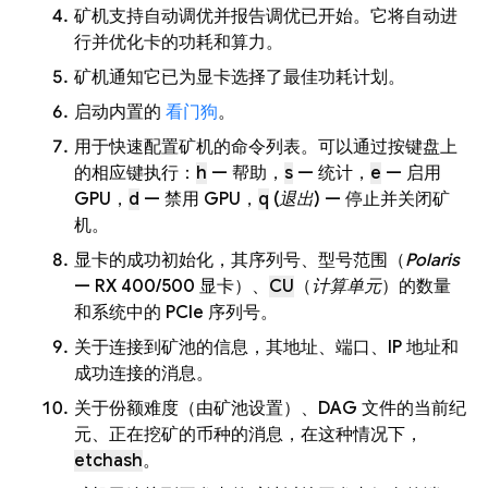
矿机支持自动调优并报告调优已开始。它将自动进
行并优化卡的功耗和算力。
矿机通知它已为显卡选择了最佳功耗计划。
启动内置的
看门狗
。
用于快速配置矿机的命令列表。可以通过按键盘上
的相应键执行：
h
— 帮助，
s
— 统计，
e
— 启用
GPU，
d
— 禁用 GPU，
q
(
退出
) — 停止并关闭矿
机。
显卡的成功初始化，其序列号、型号范围（
Polaris
— RX 400/500 显卡）、
CU
（
计算单元
）的数量
和系统中的 PCIe 序列号。
关于连接到矿池的信息，其地址、端口、IP 地址和
成功连接的消息。
关于份额难度（由矿池设置）、DAG 文件的当前纪
元、正在挖矿的币种的消息，在这种情况下，
etchash
。