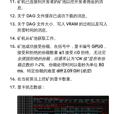
矿机已连接到开发者的矿池以挖开发者佣金的消
息。
关于 DAG 文件缓存已成功下载的消息。
关于 DAG 文件大小、写入 VRAM 的过程以及写入
所需时间的消息。
矿机从矿池获取工作。
矿池成功接受份额。在括号中，显卡编号
GPU0
，
接受和拒绝的份额数量
a:1
接受
r:0
拒绝。
无法完
全摆脱拒绝的份额，但通常认为“OK 值”是所有份
额总数的 1-2%。
份额处理时间以毫秒为单位
80
ms
。特定份额的难度
diff 2.09 GH
(
难度
)
在当前算法上挖矿的显卡数量。
显卡状态数据：