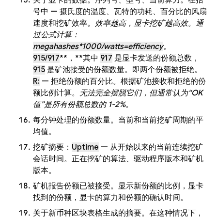
关于显卡的数据。序列号、型号、当前算力。在括
号中 — 摄氏度的温度、瓦特的功耗、百分比的风扇
速度和挖矿效率。
效率越高，显卡挖矿越高效。通
过公式计算：
megahashes*1000/watts=efficiency
。
915/917
**，**其中
917
是显卡发送的份额总数，
915
是矿池接受的份额数量。即两个份额被拒绝。
R:
— 拒绝份额的百分比。根据矿池接收和拒绝的份
额比例计算。
无法完全摆脱它们，但通常认为“OK
值”是所有份额总数的 1-2%。
每分钟处理的份额数量。当前和当前挖矿周期的平
均值。
挖矿摘要：
Uptime
— 从开始以来的当前连续挖矿
会话时间。正在挖矿的算法、驱动程序版本和矿机
版本。
矿机报告份额已被接受。显示新份额的比例，显卡
找到的份额，显卡的算力和份额的确认时间。
关于新币种区块表格生成的摘要。在这种情况下，