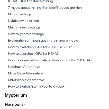
8 useful tips for stable mining
7 myths about mining that didn't let you get rich
Mining settings
Nvidia low hash rate
Main miners’ settings
How to get miner’s logs
Explanation of messages in the miner window
How to overclock GPU for ALPH, PYI, RXD?
How to overclock GPU for NEXA?
How to increase hashrate on RandomX XMR ZEPH SAL?
Nicehash Alternative
MinerGate Alternative
UnMineable Alternative
How to Switch from a Pool to Kryptex
Mysterium
Hardware