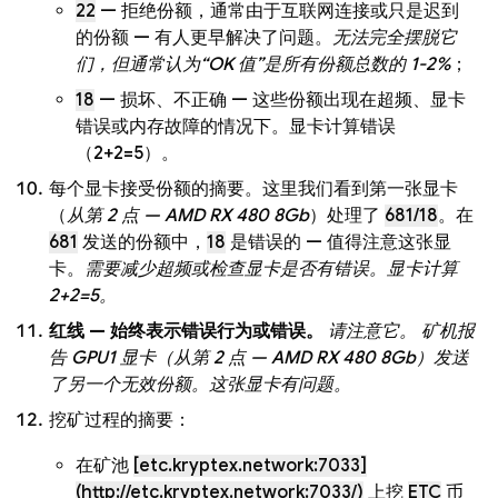
22
— 拒绝份额，通常由于互联网连接或只是迟到
的份额 — 有人更早解决了问题。
无法完全摆脱它
们，但通常认为“OK 值”是所有份额总数的 1-2%
；
18
— 损坏、不正确 — 这些份额出现在超频、显卡
错误或内存故障的情况下。显卡计算错误
（2+2=5）。
每个显卡接受份额的摘要。这里我们看到第一张显卡
（
从第 2 点 — AMD RX 480 8Gb
）处理了
681/18
。在
681
发送的份额中，
18
是错误的 — 值得注意这张显
卡。
需要减少超频或检查显卡是否有错误。显卡计算
2+2=5。
红线 — 始终表示错误行为或错误。
请注意它。
矿机报
告 GPU1 显卡（从第 2 点 — AMD RX 480 8Gb）发送
了另一个无效份额。这张显卡有问题。
挖矿过程的摘要：
在矿池
[etc.kryptex.network:7033]
(http://etc.kryptex.network:7033/)
上挖
ETC
币