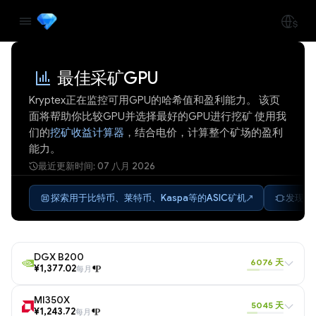
最佳采矿GPU
Kryptex正在监控可用GPU的哈希值和盈利能力。 该页
面将帮助你比较GPU并选择最好的GPU进行挖矿 使用我
们的
挖矿收益计算器
，结合电价，计算整个矿场的盈利
能力。
最近更新时间: 07 八月 2026
探索用于比特币、莱特币、Kaspa等的ASIC矿机
发现适
DGX B200
6076 天
¥1,377.02
每月
MI350X
5045 天
¥1,243.72
每月