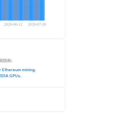
掘指南:
r Ethereum mining.
IDIA GPUs.