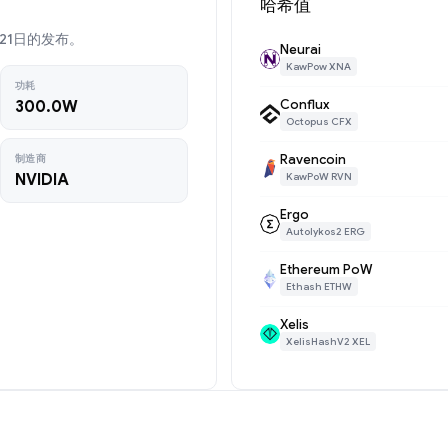
哈希值
6月21日的发布。
Neurai
KawPow XNA
功耗
Conflux
300.0W
Octopus CFX
Ravencoin
制造商
NVIDIA
KawPoW RVN
Ergo
Autolykos2 ERG
Ethereum PoW
Ethash ETHW
Xelis
XelisHashV2 XEL