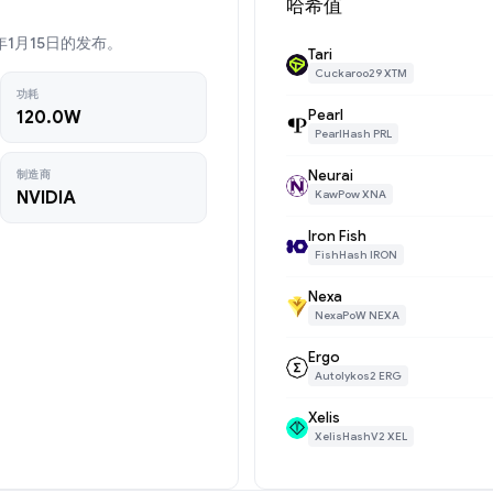
哈希值
19年1月15日的发布。
Tari
Cuckaroo29 XTM
功耗
Pearl
120.0W
PearlHash PRL
Neurai
制造商
NVIDIA
KawPow XNA
Iron Fish
FishHash IRON
Nexa
NexaPoW NEXA
Ergo
Autolykos2 ERG
Xelis
XelisHashV2 XEL