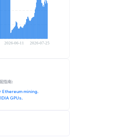
掘指南:
r Ethereum mining.
IDIA GPUs.