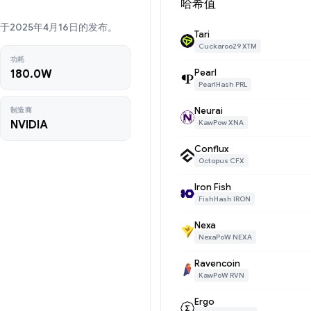
哈希值
GB的已于2025年4月16日的发布。
Tari
Cuckaroo29 XTM
功耗
Pearl
180.0W
PearlHash PRL
Neurai
制造商
NVIDIA
KawPow XNA
Conflux
Octopus CFX
Iron Fish
FishHash IRON
Nexa
NexaPoW NEXA
Ravencoin
KawPoW RVN
Ergo