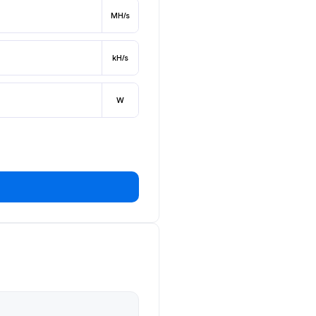
MH/s
kH/s
W
。