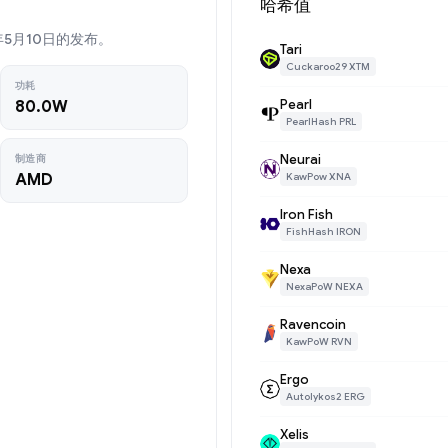
哈希值
22年5月10日的发布。
Tari
Cuckaroo29 XTM
功耗
Pearl
80.0W
PearlHash PRL
Neurai
制造商
AMD
KawPow XNA
Iron Fish
FishHash IRON
Nexa
NexaPoW NEXA
Ravencoin
KawPoW RVN
Ergo
Autolykos2 ERG
Xelis