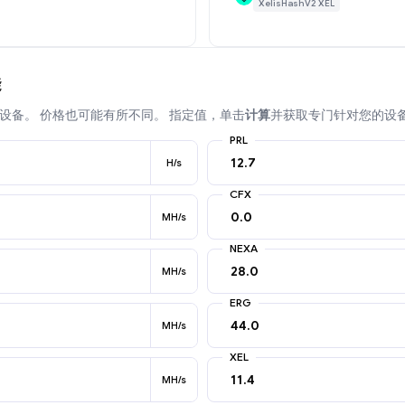
XelisHashV2 XEL
能
设备。 价格也可能有所不同。 指定值，单击
计算
并获取专门针对您的设
PRL
H/s
CFX
MH/s
NEXA
MH/s
ERG
MH/s
XEL
MH/s