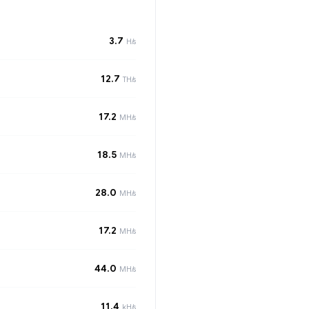
3.7
H/s
12.7
TH/s
17.2
MH/s
18.5
MH/s
28.0
MH/s
17.2
MH/s
44.0
MH/s
11.4
kH/s