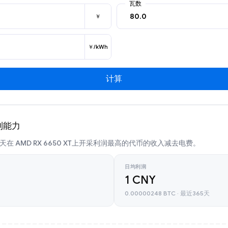
瓦数
￥
￥/kWh
计算
盈利能力
在 AMD RX 6650 XT上开采利润最高的代币的收入减去电费。
日均利润
1 CNY
0.00000248 BTC · 最近365天