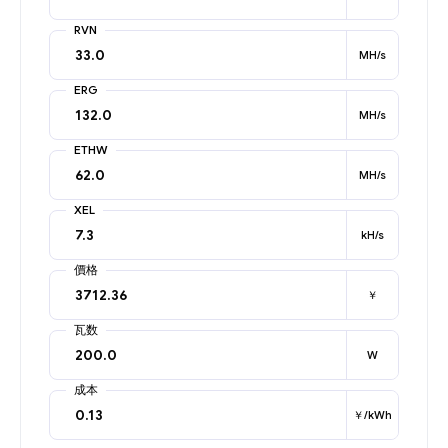
RVN
MH/s
ERG
MH/s
ETHW
MH/s
XEL
kH/s
價格
￥
瓦数
W
成本
￥/kWh