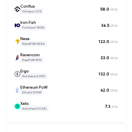
Conflux
58.0
MH/s
Octopus CFX
Iron Fish
36.5
MH/s
FishHash IRON
Nexa
122.0
MH/s
NexaPoW NEXA
Ravencoin
33.0
MH/s
KawPoW RVN
Ergo
132.0
MH/s
Autolykos2 ERG
Ethereum PoW
62.0
MH/s
Ethash ETHW
Xelis
7.3
kH/s
XelisHashV2 XEL