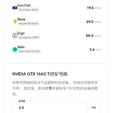
Iron Fish
19.5
MH/s
FishHash IRON
Nexa
29.0
MH/s
NexaPoW NEXA
Ergo
54.0
MH/s
Autolykos2 ERG
Xelis
2.6
kH/s
XelisHashV2 XEL
NVIDIA GTX 1660 Ti挖矿性能
哈希率和能耗取决于超频和特定设备。 价格也可能有所
不同。 指定值，单击
计算
并获取专门针对您的设备的图
表。
XTM
H/s