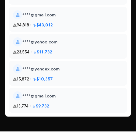
****@gmail.com
$43,012
94,818
****@yahoo.com
$11,732
23,554
****@yandex.com
$10,357
15,872
****@gmail.com
$9,732
13,774