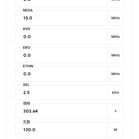
NEXA
MH/s
RVN
MH/s
ERG
MH/s
ETHW
MH/s
XEL
kH/s
價格
￥
瓦数
W