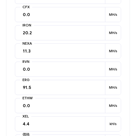
CFX
MH/s
IRON
MH/s
NEXA
MH/s
RVN
MH/s
ERG
MH/s
ETHW
MH/s
XEL
kH/s
價格