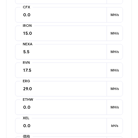
CFX
MH/s
IRON
MH/s
NEXA
MH/s
RVN
MH/s
ERG
MH/s
ETHW
MH/s
XEL
kH/s
價格