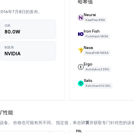
哈希值
已于2016年7月8日的发布。
Neurai
KawPow XNA
功耗
Iron Fish
80.0W
FishHash IRON
Nexa
制造商
NVIDIA
NexaPoW NEXA
Ergo
Autolykos2 ERG
Xelis
XelisHashV2 XEL
B挖矿性能
设备。 价格也可能有所不同。 指定值，单击
计算
并获取专门针对您的设
PRL