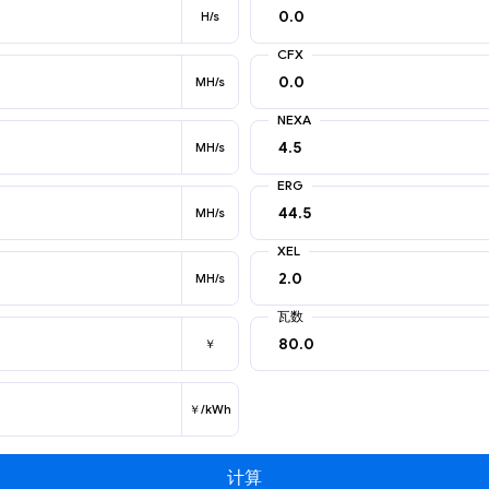
H/s
CFX
MH/s
NEXA
MH/s
ERG
MH/s
XEL
MH/s
瓦数
￥
￥/kWh
计算