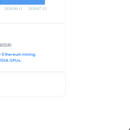
掘指南:
r Ethereum mining.
IDIA GPUs.