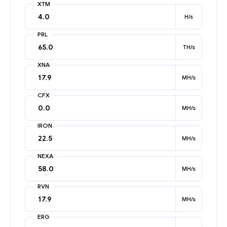
XTM
H/s
PRL
TH/s
XNA
MH/s
CFX
MH/s
IRON
MH/s
NEXA
MH/s
RVN
MH/s
ERG