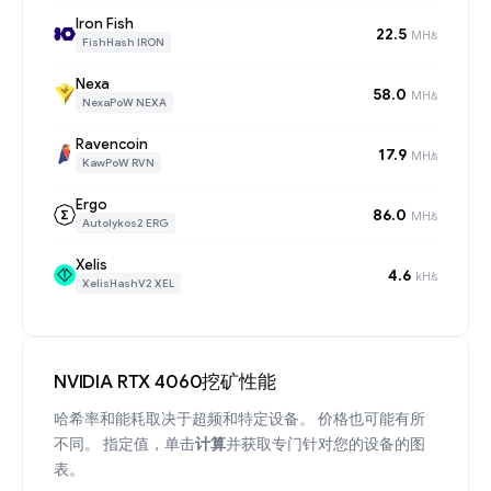
Iron Fish
22.5
MH/s
FishHash IRON
Nexa
58.0
MH/s
NexaPoW NEXA
Ravencoin
17.9
MH/s
KawPoW RVN
Ergo
86.0
MH/s
Autolykos2 ERG
Xelis
4.6
kH/s
XelisHashV2 XEL
NVIDIA RTX 4060挖矿性能
哈希率和能耗取决于超频和特定设备。 价格也可能有所
不同。 指定值，单击
计算
并获取专门针对您的设备的图
表。