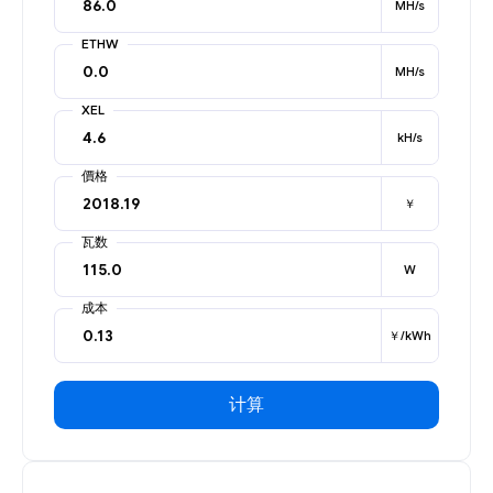
MH/s
ETHW
MH/s
XEL
kH/s
價格
￥
瓦数
W
成本
￥/kWh
计算