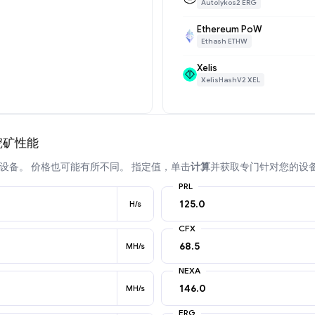
Autolykos2 ERG
Ethereum PoW
Ethash ETHW
Xelis
XelisHashV2 XEL
er挖矿性能
设备。 价格也可能有所不同。 指定值，单击
计算
并获取专门针对您的设
PRL
H/s
CFX
MH/s
NEXA
MH/s
ERG