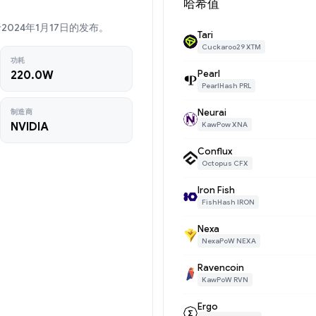
哈希值
的已于2024年1月17日的发布。
Tari
Cuckaroo29 XTM
功耗
Pearl
220.0W
PearlHash PRL
Neurai
制造商
NVIDIA
KawPow XNA
Conflux
Octopus CFX
Iron Fish
FishHash IRON
Nexa
NexaPoW NEXA
Ravencoin
KawPoW RVN
Ergo