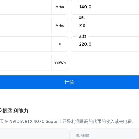
MH/s
XEL
MH/s
瓦数
￥
￥/kWh
计算
er 挖掘盈利能力
 NVIDIA RTX 4070 Super上开采利润最高的代币的收入减去电费。
日均利润