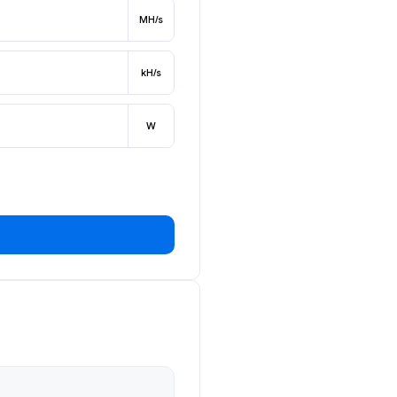
MH/s
kH/s
W