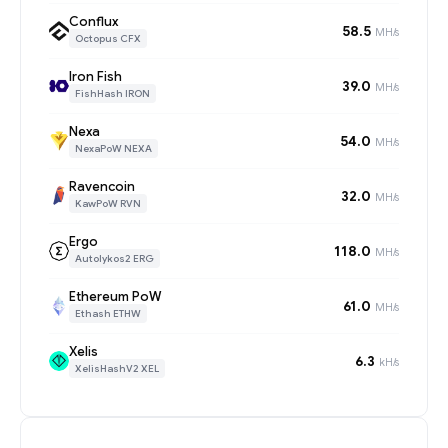
Conflux
58.5
MH/s
Octopus CFX
Iron Fish
39.0
MH/s
FishHash IRON
Nexa
54.0
MH/s
NexaPoW NEXA
Ravencoin
32.0
MH/s
KawPoW RVN
Ergo
118.0
MH/s
Autolykos2 ERG
Ethereum PoW
61.0
MH/s
Ethash ETHW
Xelis
6.3
kH/s
XelisHashV2 XEL