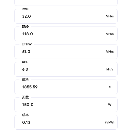
RVN
MH/s
ERG
MH/s
ETHW
MH/s
XEL
kH/s
價格
￥
瓦数
W
成本
￥/kWh