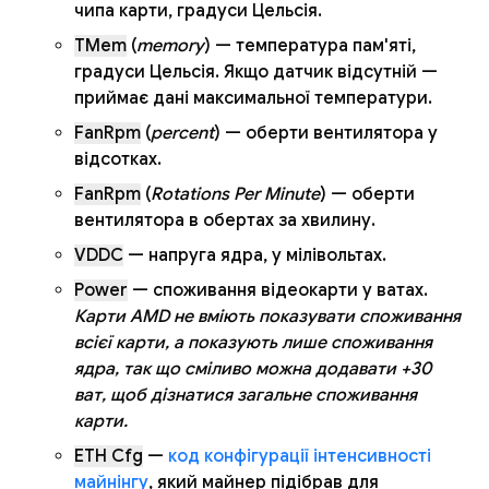
чипа карти, градуси Цельсія.
TMem
(
memory
) — температура пам'яті,
градуси Цельсія. Якщо датчик відсутній —
приймає дані максимальної температури.
FanRpm
(
percent
) — оберти вентилятора у
відсотках.
FanRpm
(
Rotations Per Minute
) — оберти
вентилятора в обертах за хвилину.
VDDC
— напруга ядра, у мілівольтах.
Power
— споживання відеокарти у ватах.
Карти AMD не вміють показувати споживання
всієї карти, а показують лише споживання
ядра, так що сміливо можна додавати +30
ват, щоб дізнатися загальне споживання
карти.
ETH Cfg
—
код конфігурації інтенсивності
майнінгу
, який майнер підібрав для