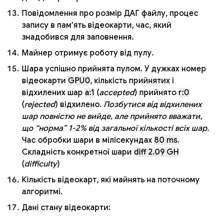
Повідомлення про розмір ДАГ файлу, процес
запису в пам'ять відеокарти, час, який
знадобився для заповнення.
Майнер отримує роботу від пулу.
Шара успішно прийнята пулом. У дужках номер
відеокарти
GPU0
, кількість прийнятих і
відхилених шар
a:1
(
accepted
) прийнято
r:0
(
rejected
) відхилено.
Позбутися від відхилених
шар повністю не вийде, але прийнято вважати,
що “норма” 1-2% від загальної кількості всіх шар.
Час обробки шари в мілісекундах
80 ms
.
Складність конкретної шари
diff 2.09 GH
(
difficulty
)
Кількість відеокарт, які майнять на поточному
алгоритмі.
Дані стану відеокарти: