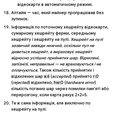
відеокарти в автоматичному режимі.
Аптайм — час, який майнер пропрацював без
зупинок.
Інформація по поточному хешрейту відеокарти,
сумарному хешрейту ферми, середньому
хешрейту і хешрейту на пулі.
Хешрейт на пулі
зазвичай завжди нижчий, оскільки пул не
дивиться хешрейт, а вираховує хешрейт
відносно успішно прийнятих шар. Відхилені,
запізнілі, неправильні — не враховуються і не
оплачуються.
Також кількість прийнятих і
відхилених шар
a:6
(
accepted
) прийнято
r:0
(
rejected
) відхилено,
hw:0
(
hardware error
)
кількість поганих шар через помилки пам'яті або
перерозгону, коли карта рахує 2+2=5.
Та ж сама інформація, але виключно по
хешрейту на пулі.