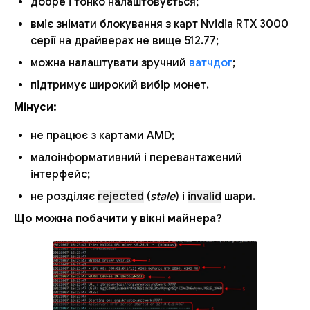
добре і тонко налаштовується;
вміє знімати блокування з карт Nvidia RTX 3000
серії на драйверах не вище 512.77;
можна налаштувати зручний
ватчдог
;
підтримує широкий вибір монет.
Мінуси:
не працює з картами AMD;
малоінформативний і перевантажений
інтерфейс;
не розділяє
rejected
(
stale
) і
invalid
шари.
Що можна побачити у вікні майнера?