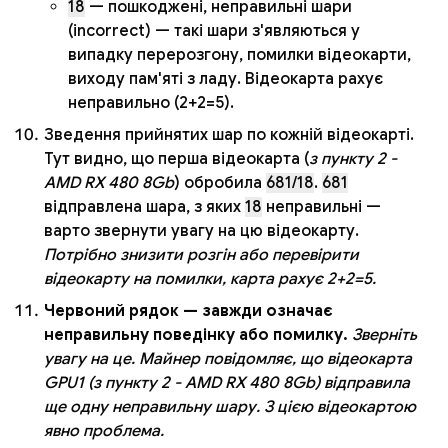
18
— пошкоджені, неправильні шари
(incorrect) — такі шари з'являються у
випадку перерозгону, помилки відеокарти,
виходу пам'яті з ладу. Відеокарта рахує
неправильно (2+2=5).
Зведення прийнятих шар по кожній відеокарті.
Тут видно, що перша відеокарта (
з пункту 2 -
AMD RX 480 8Gb
) обробила
681/18
.
681
відправлена шара, з яких
18
неправильні —
варто звернути увагу на цю відеокарту.
Потрібно знизити розгін або перевірити
відеокарту на помилки, карта рахує 2+2=5.
Червоний рядок — завжди означає
неправильну поведінку або помилку.
Зверніть
увагу на це. Майнер повідомляє, що відеокарта
GPU1 (з пункту 2 - AMD RX 480 8Gb) відправила
ще одну неправильну шару. З цією відеокартою
явно проблема.