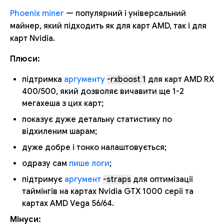
Phoenix miner
— популярний і універсальний
майнер, який підходить як для карт AMD, так і для
карт Nvidia.
Плюси:
підтримка
аргументу
-rxboost 1
для карт AMD RX
400/500, який дозволяє вичавити ще 1-2
мегахеша з цих карт;
показує дуже детальну статистику по
відхиленим шарам;
дуже добре і тонко налаштовується;
одразу сам
пише логи
;
підтримує
аргумент
-straps
для оптимізації
таймінгів на картах Nvidia GTX 1000 серії та
картах AMD Vega 56/64.
Мінуси: