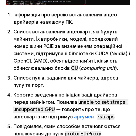
Інформація про версію встановлених відео
драйверів на вашому ПК.
Список встановлених відеокарт, які будуть
майнити. Їх виробники, моделі, порядковий
номер шини PCIE за визначенням операційної
системи, підтримувані бібліотеки CUDA (Nvidia) і
OpenCL (AMD), обсяг відеопам'яті, кількість
обчислювальних блоків
CU
(
computing unit
).
Список пулів, заданих для майнера, адреса
пулу та порт.
Коротке зведення по ініціалізації драйвера
перед майнінгом. Помилка
unable to set straps -
unsupported GPU
— говорить про те, що
відеокарта не підтримує
аргумент
-straps
Повідомляє, яким способом встановлюється
підключення до пулу
proto: EthProxy