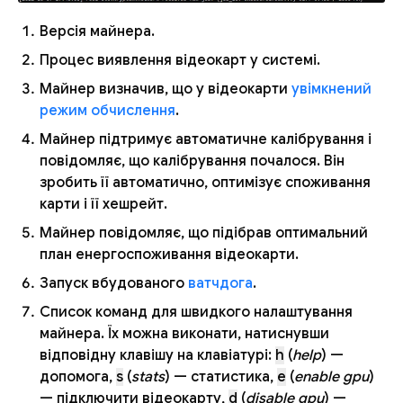
Версія майнера.
Процес виявлення відеокарт у системі.
Майнер визначив, що у відеокарти
увімкнений
режим обчислення
.
Майнер підтримує автоматичне калібрування і
повідомляє, що калібрування почалося. Він
зробить її автоматично, оптимізує споживання
карти і її хешрейт.
Майнер повідомляє, що підібрав оптимальний
план енергоспоживання відеокарти.
Запуск вбудованого
ватчдога
.
Список команд для швидкого налаштування
майнера. Їх можна виконати, натиснувши
відповідну клавішу на клавіатурі:
h
(
help
) —
допомога,
s
(
stats
) — статистика,
e
(
enable gpu
)
— підключити відеокарту,
d
(
disable gpu
) —