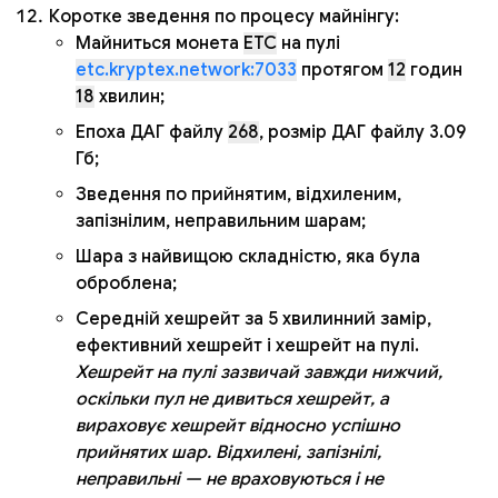
Коротке зведення по процесу майнінгу:
Майниться монета
ETC
на пулі
etc.kryptex.network:7033
протягом
12
годин
18
хвилин;
Епоха ДАГ файлу
268
, розмір ДАГ файлу 3.09
Гб;
Зведення по прийнятим, відхиленим,
запізнілим, неправильним шарам;
Шара з найвищою складністю, яка була
оброблена;
Середній хешрейт за 5 хвилинний замір,
ефективний хешрейт і хешрейт на пулі.
Хешрейт на пулі зазвичай завжди нижчий,
оскільки пул не дивиться хешрейт, а
вираховує хешрейт відносно успішно
прийнятих шар. Відхилені, запізнілі,
неправильні — не враховуються і не