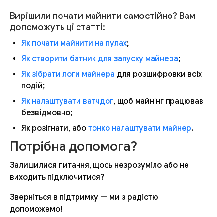
Вирішили почати майнити самостійно? Вам
допоможуть ці статті:
Як почати майнити на пулах
;
Як створити батник для запуску майнера
;
Як зібрати логи майнера
для розшифровки всіх
подій;
Як налаштувати ватчдог
, щоб майнінг працював
безвідмовно;
Як розігнати, або
тонко налаштувати майнер
.
Потрібна допомога?
Залишилися питання, щось незрозуміло або не
виходить підключитися?
Зверніться в підтримку — ми з радістю
допоможемо!