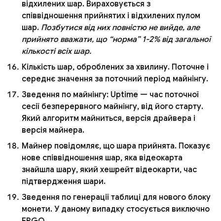
відхилених шар. Вираховується з
співвідношення прийнятих і відхилених пулом
шар.
Позбутися від них повністю не вийде, але
прийнято вважати, що “норма” 1-2% від загальної
кількості всіх шар.
Кількість шар, оброблених за хвилину. Поточне і
середнє значення за поточний період майнінгу.
Зведення по майнінгу:
Uptime
— час поточної
сесії безперервного майнінгу, від його старту.
Який алгоритм майниться, версія драйвера і
версія майнера.
Майнер повідомляє, що шара прийнята. Показує
нове співвідношення шар, яка відеокарта
знайшла шару, який хешрейт відеокарти, час
підтвердження шари.
Зведення по генерації таблиці для нового блоку
монети. У даному випадку стосується виключно
ERGO.