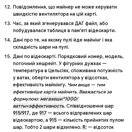
Повідомлення, що майнер не може керувати
швидкістю вентилятора на цій карті.
Час, за який згенерувався ДАГ файл, або
побудувалася таблиця в пам'яті відеокарти.
Дані про те, на якому пулі йде майнінг і яка
складність шари на пулі.
Дані по відеокарті. Порядковий номер, модель,
поточний хешрейт. У фігурних дужках —
температура в Цельсіях, споживана потужність
у ватах, оберти вентилятора у відсотках,
ефективність майнінгу.
Чим вище — тим
ефективніше карта майнить. Вважається за
формулою:
мегахеши*1000/
ватты=эффективность
.
Співвідношення шар
915/917
,
де
917
— всього відправлених шар
відеокартою, а
915
— кількість прийнятих пулом
шар. Тобто 2 шари відхилено.
R:
— відсоток