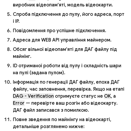
виробник відеопам'яті, модель відеокарти.
Спроба підключення до пулу, його адреса, порт
і IP.
Повідомлення про успішне підключення.
Адреса для WEB API управління майнером.
Обсяг вільної відеопам'яті для ДАГ файлу під
майнінг.
ID отриманої роботи від пулу і складність шари
на пулі (задана пулом).
Інформація по генерації ДАГ файлу, епоха ДАГ
файлу, час заповнення, перевірка. Якщо на етапі
DAG - Verification
отримуєте статус не
OK
, а
Error
— перевірте ваш розгін або відеокарту.
ДАГ файл записався з помилкою.
Повне зведення по майнінгу на відеокарті,
детальніше розглянемо нижче: