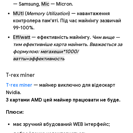
— Samsung,
Mic
— Micron.
MUtl
(
Memory Utilization
) — навантаження
контролера пам'яті. Під час майнінгу зазвичай
99-100%.
Eff/watt
— ефективність майнінгу.
Чим вище —
тим ефективніше карта майнить. Вважається за
формулою:
мегахеши*1000/
ватты=эффективность
T-rex miner
T-rex miner
— майнер виключно для відеокарт
Nvidia.
З картами AMD цей майнер працювати не буде.
Плюси:
має зручний вбудований WEB інтерфейс;