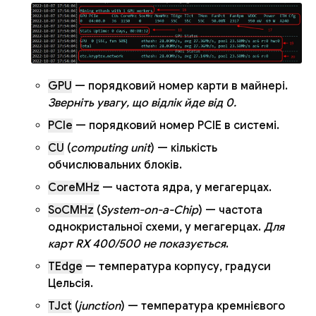
GPU
— порядковий номер карти в майнері.
Зверніть увагу, що відлік йде від 0.
PCIe
— порядковий номер PCIE в системі.
CU
(
computing unit
) — кількість
обчислювальних блоків.
CoreMHz
— частота ядра, у мегагерцах.
SoCMHz
(
System-on-a-Chip
) — частота
однокристальної схеми, у мегагерцах.
Для
карт RX 400/500 не показується
.
TEdge
— температура корпусу, градуси
Цельсія.
TJct
(
junction
) — температура кремнієвого