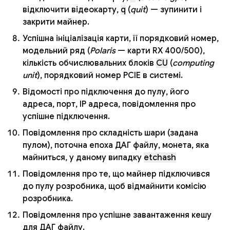
відключити відеокарту,
q
(
quit
) — зупинити і
закрити майнер.
Успішна ініціалізація карти, її порядковий номер,
модельний ряд (
Polaris
— карти RX 400/500),
кількість обчислювальних блоків
CU
(
computing
unit
), порядковий номер PCIE в системі.
Відомості про підключення до пулу, його
адреса, порт, IP адреса, повідомлення про
успішне підключення.
Повідомлення про складність шари (задана
пулом), поточна епоха ДАГ файлу, монета, яка
майниться, у даному випадку
etchash
Повідомлення про те, що майнер підключився
до пулу розробника, щоб відмайнити комісію
розробника.
Повідомлення про успішне завантаження кешу
для ДАГ файлу.