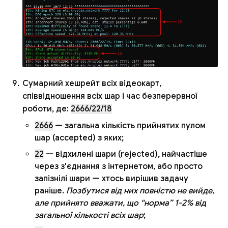
Сумарний хешрейт всіх відеокарт,
співвідношення всіх шар і час безперервної
роботи, де:
2666/22/18
2666
— загальна кількість прийнятих пулом
шар (accepted) з яких;
22
— відхилені шари (rejected), найчастіше
через з'єднання з інтернетом, або просто
запізнілі шари — хтось вирішив задачу
раніше.
Позбутися від них повністю не вийде,
але прийнято вважати, що “норма” 1-2% від
загальної кількості всіх шар
;