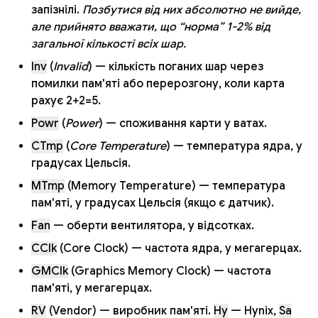
запізнілі.
Позбутися від них абсолютно не вийде,
але прийнято вважати, що “норма” 1-2% від
загальної кількості всіх шар.
Inv
(
Invalid
) — кількість поганих шар через
помилки пам'яті або перерозгону, коли карта
рахує 2+2=5.
Powr
(
Power
) — споживання карти у ватах.
CTmp
(
Core Temperature
) — температура ядра, у
градусах Цельсія.
MTmp
(Memory Temperature) — температура
пам'яті, у градусах Цельсія (якщо є датчик).
Fan
— оберти вентилятора, у відсотках.
CClk
(Core Clock) — частота ядра, у мегагерцах.
GMClk
(Graphics Memory Clock) — частота
пам'яті, у мегагерцах.
RV
(Vendor) — виробник пам'яті.
Hy
— Hynix,
Sa