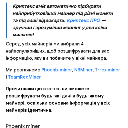
Криптекс вміє автоматично підбирати
найприбутковіший майнер під різні монети
та під ваші відеокарти.
Криптекс ПРО
—
зручний і зрозумілий майнінг у два кліки
мишкою!
Серед усіх майнерів ми вибрали 4
найпопулярніших, щоб розшифрувати для вас
інформацію, яку ви побачите у вікні майнера.
Ми розглянемо
Phoenix miner
,
NBMiner
,
T-rex miner
і
TeamRedMiner
Прочитавши цю статтю, ви зможете
розшифрувати будь-які дані в будь-якому
майнері, оскільки основна інформація у всіх
майнерів ідентична.
Phoenix miner