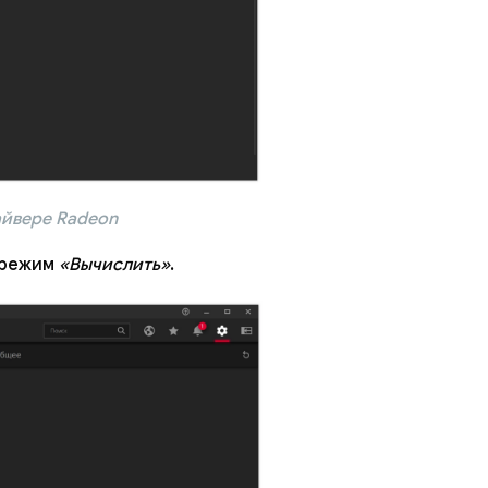
айвере Radeon
 режим
«Вычислить»
.