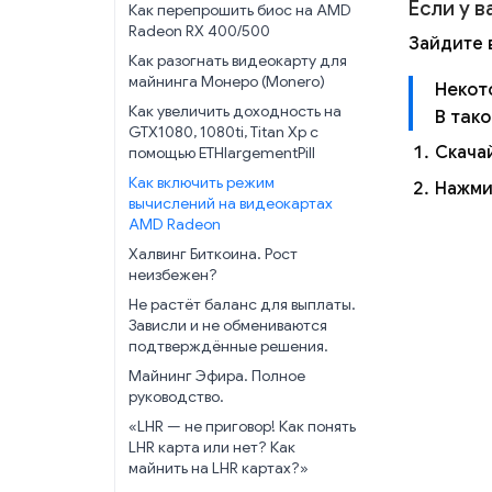
Если у 
Как перепрошить биос на AMD
Radeon RX 400/500
Зайдите 
Как разогнать видеокарту для
майнинга Монеро (Monero)
Некот
Как увеличить доходность на
В так
GTX1080, 1080ti, Titan Xp с
Скача
помощью ETHlargementPill
Как включить режим
Нажми
вычислений на видеокартах
AMD Radeon
Халвинг Биткоина. Рост
неизбежен?
Не растёт баланс для выплаты.
Зависли и не обмениваются
подтверждённые решения.
Майнинг Эфира. Полное
руководство.
«LHR — не приговор! Как понять
LHR карта или нет? Как
майнить на LHR картах?»