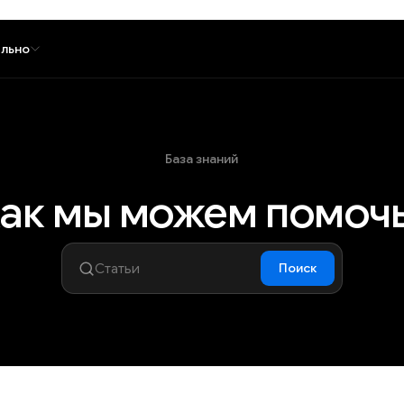
льно
База знаний
ак мы можем помоч
Поиск