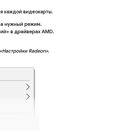
ля каждой видеокарты.
а нужный режим.
ний» в драйверах AMD.
«Настройки Radeon»
.