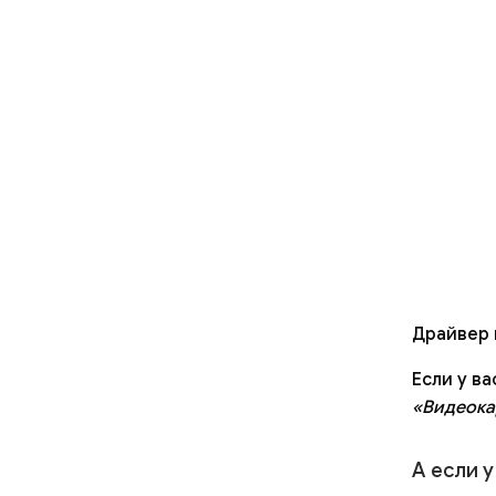
Драйвер 
Если у в
«Видеока
А если 