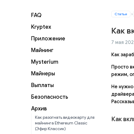
Статьи
FAQ
Kryptex
Как в
Приложение
7 мая 2026
Майнинг
Как зара
Mysterium
Просто в
Майнеры
режим, о
Выплаты
Не нужно
драйвера
Безопасность
Рассказы
Архив
Как разогнать видеокарту для
Как вк
майнинга Ethereum Classic
(Эфир Классик)