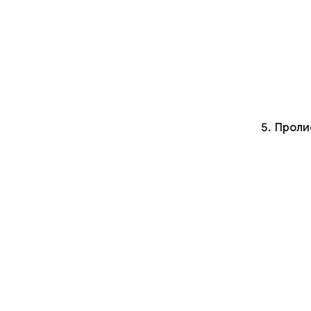
Проли