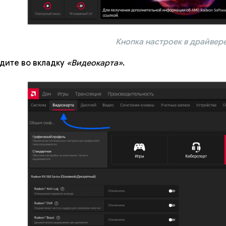
Кнопка настроек в драйвер
дите во вкладку
«Видеокарта»
.