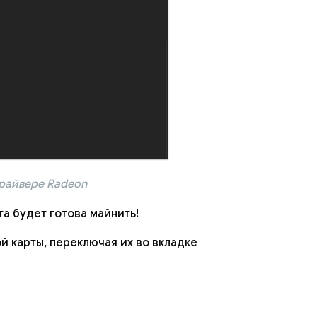
райвере Radeon
а будет готова майнить!
й карты, переключая их во вкладке