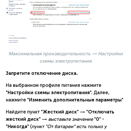
Максимальная производительность → Настройки
схемы электропитания
Запретите отключение диска.
На выбранном профиле питания нажмите
"
Настройки схемы электропитания
". Далее,
нажмите "
Изменить дополнительные параметры
"
Найдите пункт "
Жесткий диск
" → "
Отключать
жесткий диск
" →
выставьте значение
"
0
" -
"
Никогда
" (
пункт "От батареи" есть только у