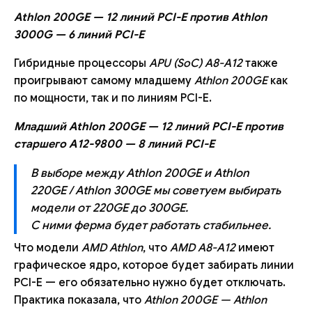
Athlon 200GE — 12 линий PCI-E против Athlon
3000G — 6 линий PCI-E
Гибридные процессоры
APU (SoC) A8-A12
также
проигрывают самому младшему
Athlon 200GE
как
по мощности, так и по линиям PCI-E.
Младший Athlon 200GE — 12 линий PCI-E против
старшего A12-9800 — 8 линий PCI-E
В выборе между Athlon 200GE и Athlon
220GE / Athlon 300GE мы советуем выбирать
модели от 220GE до 300GE.
С ними ферма будет работать стабильнее.
Что модели
AMD Athlon
, что
AMD A8-A12
имеют
графическое ядро, которое будет забирать линии
PCI-E — его обязательно нужно будет отключать.
Практика показала, что
Athlon 200GE — Athlon