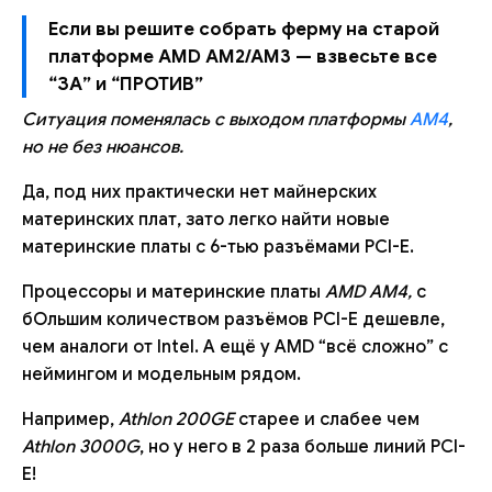
Если вы решите собрать ферму на старой
платформе AMD AM2/AM3 — взвесьте все
“ЗА” и “ПРОТИВ”
Ситуация поменялась с выходом платформы
AM4
,
но не без нюансов.
Да, под них практически нет майнерских
материнских плат, зато легко найти новые
материнские платы с 6-тью разъёмами PCI-E.
Процессоры и материнские платы
AMD AM4,
с
бОльшим количеством разъёмов PCI-E дешевле,
чем аналоги от Intel. А ещё у AMD “всё сложно” с
неймингом и модельным рядом.
Например,
Athlon 200GE
старее и слабее чем
Athlon 3000G
, но у него в 2 раза больше линий PCI-
E!