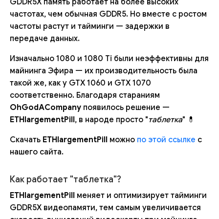
GDDR5X память работает на более высоких
частотах, чем обычная GDDR5. Но вместе с ростом
частоты растут и тайминги — задержки в
передаче данных.
Изначально 1080 и 1080 Ti были неэффективны для
майнинга Эфира — их производительность была
такой же, как у GTX 1060 и GTX 1070
соответственно. Благодаря стараниям
OhGodACompany
появилось решение —
ETHlargementPill
, в народе просто "
таблетка
" 💊
Скачать
ETHlargementPill
можно
по этой ссылке
с
нашего сайта.
Как работает "таблетка"?
ETHlargementPill
меняет и оптимизирует тайминги
GDDR5X видеопамяти, тем самым увеличивается