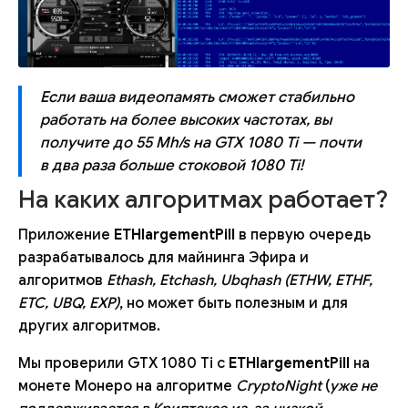
Если ваша видеопамять сможет стабильно
работать на более высоких частотах, вы
получите до 55 Mh/s на GTX 1080 Ti — почти
в два раза больше стоковой 1080 Ti!
На каких алгоритмах работает?
Приложение
ETHlargementPill
в первую очередь
разрабатывалось для майнинга Эфира и
алгоритмов
Ethash, Etchash, Ubqhash (ETHW, ETHF,
ETC, UBQ, EXP)
, но может быть полезным и для
других алгоритмов.
Мы проверили GTX 1080 Ti с
ETHlargementPill
на
монете Монеро на алгоритме
CryptoNight
(
уже не