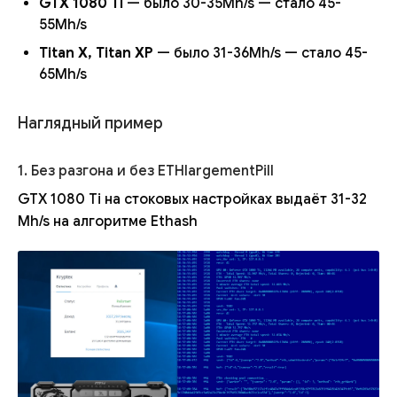
GTX 1080 Ti
— было 30-35Mh/s — стало 45-
55Mh/s
Titan X, Titan XP
— было 31-36Mh/s — стало 45-
65Mh/s
Наглядный пример
1. Без разгона и без ETHlargementPill
GTX 1080 Ti на стоковых настройках выдаёт 31-32
Mh/s на алгоритме Ethash