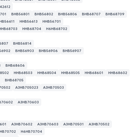
42612
701
BHB56801
BHB56802
BHB56806
BHB68707
BHB68709
HB56611
HHB56613
HHB56701
HHB68703
HHB68704
H6HB68702
6807
BHB56814
56902
BHB56903
BHB56906
BHB56907
3
BHB68606
8502
HHB68503
HHB68504
HHB68505
HHB68601
HHB68602
BHB68705
70502
A3HB705023
A3HB70503
ую группу, выберите ASIC из списка и нажмите ”Установить про
B70602
A3HB70603
601
A3HB70602
A3HB70603
A3HB70501
A3HB70502
HB70702
H6HB70704