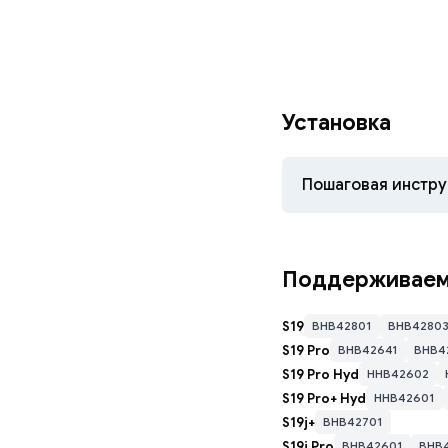
Установка
Пошаговая инстру
Скачайте To
Поддерживаем
Откройте Too
S19
BHB42801
BHB4280
адресов → на
S19 Pro
BHB42641
BHB4
S19 Pro Hyd
HHB42602
S19 Pro+ Hyd
HHB42601
S19j+
BHB42701
S19j Pro
BHB42601
BHB