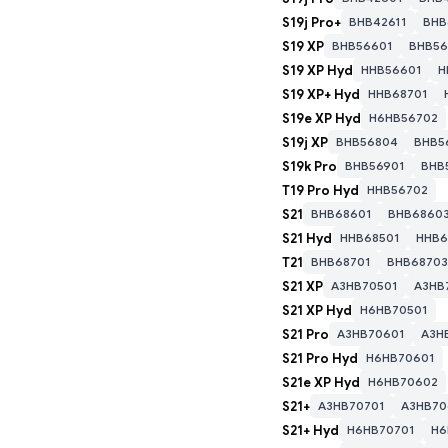
S19j Pro+
BHB42611
BHB
S19 XP
BHB56601
BHB56
S19 XP Hyd
HHB56601
H
S19 XP+ Hyd
HHB68701
S19e XP Hyd
H6HB56702
S19j XP
BHB56804
BHB5
S19k Pro
BHB56901
BHB
T19 Pro Hyd
HHB56702
S21
BHB68601
BHB6860
S21 Hyd
HHB68501
HHB6
T21
BHB68701
BHB68703
S21 XP
A3HB70501
A3HB
S21 XP Hyd
H6HB70501
Выберите нов
S21 Pro
A3HB70601
A3H
S21 Pro Hyd
H6HB70601
S21e XP Hyd
H6HB70602
S21+
A3HB70701
A3HB70
S21+ Hyd
H6HB70701
H6