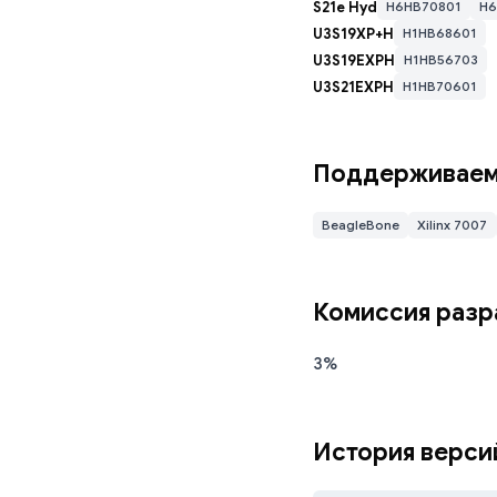
S21e Hyd
H6HB70801
H6
U3S19XP+H
H1HB68601
U3S19EXPH
H1HB56703
U3S21EXPH
H1HB70601
Поддерживаемы
BeagleBone
Xilinx 7007
Дождитесь за
Комиссия разр
3%
История верси