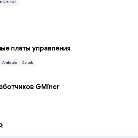
HB70802
е платы управления
Amlogic
Cvitek
вершения установки, затем нажмите ”Готово”
аботчиков GMiner
й