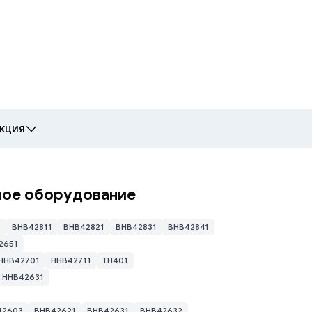
кция
olkit для прошивки
ое оборудование
lkit → нажмите “Новая группа“ → введите имя группы и диапазон
3
BHB42811
BHB42821
BHB42831
BHB42841
жмите “ОК“, затем “Сканировать локальную сеть“
2651
HHB42701
HHB42711
TH401
HHB42631
42603
BHB42621
BHB42631
BHB42632