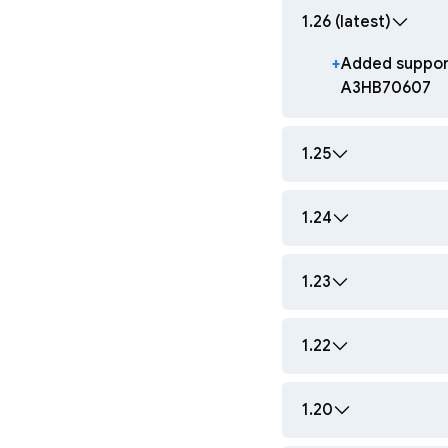
1.26 (latest)
+
Added suppor
A3HB70607
1.25
1.24
1.23
1.22
1.20