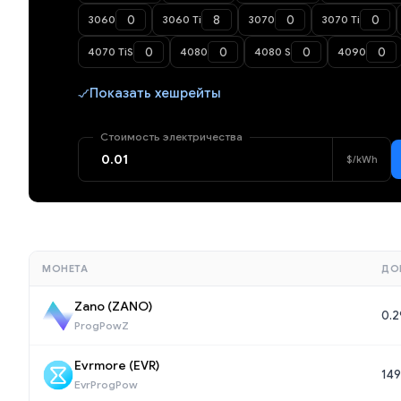
3060
3060 Ti
3070
3070 Ti
4070 TiS
4080
4080 S
4090
Показать хешрейты
Стоимость электричества
$/kWh
МОНЕТА
ДО
Zano (ZANO)
0.
ProgPowZ
Evrmore (EVR)
149
EvrProgPow