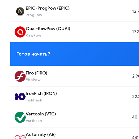
EPIC-ProgPow (EPIC)
12.
ProgPow
Quai-KawPow (QUAI)
172
KawPow
Готов начать?
Firo (FIRO)
2.9
FiroPow
IronFish (IRON)
22.
FishHash
Vertcoin (VTC)
40.
Verthash
Aeternity (AE)
441