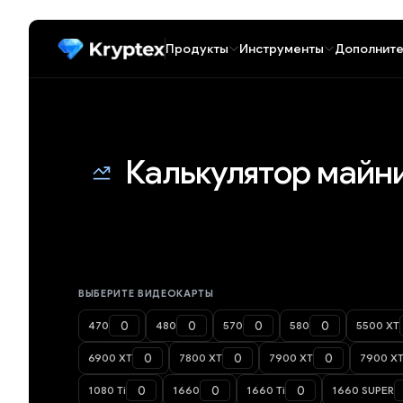
Продукты
Инструменты
Дополните
Калькулятор майн
ВЫБЕРИТЕ ВИДЕОКАРТЫ
470
480
570
580
5500 XT
6900 XT
7800 XT
7900 XT
7900 X
1080 Ti
1660
1660 Ti
1660 SUPER