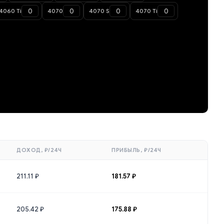
4060 Ti
4070
4070 S
4070 Ti
ДОХОД, ₽/24Ч
ПРИБЫЛЬ, ₽/24Ч
211.11 ₽
181.57 ₽
205.42 ₽
175.88 ₽