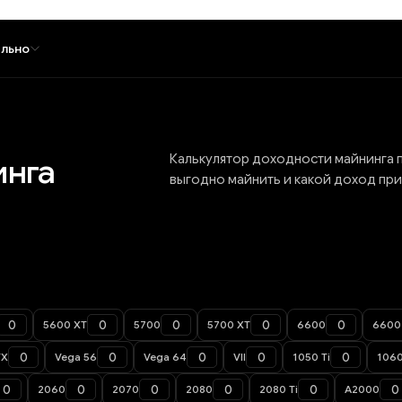
льно
Калькулятор доходности майнинга п
инга
выгодно майнить и какой доход при
5600 XT
5700
5700 XT
6600
6600
TX
Vega 56
Vega 64
VII
1050 Ti
106
2060
2070
2080
2080 Ti
A2000