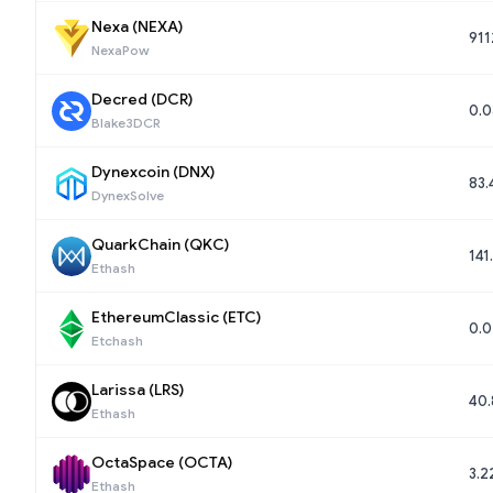
Nexa (NEXA)
911
NexaPow
Decred (DCR)
0.
Blake3DCR
Dynexcoin (DNX)
83.
DynexSolve
QuarkChain (QKC)
141
Ethash
EthereumClassic (ETC)
0.0
Etchash
Larissa (LRS)
40.
Ethash
OctaSpace (OCTA)
3.
Ethash