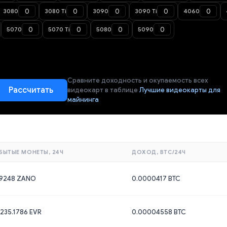
3080
3080 Ti
3090
3090 Ti
4060
5070
5070 Ti
5080
5090
Сравните доходность и окупаемость всех
Рассчитать
видеокарт в таблице
Лучшие видеокарты для
майнинга
БЫТЫЕ МОНЕТЫ, 24Ч
ДОХОД, BTC/24Ч
29248 ZANO
0.0000417 BTC
235.1786 EVR
0.00004558 BTC