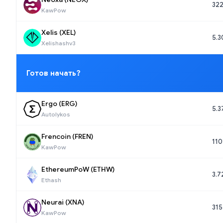
32
KawPow
Xelis (XEL)
5.3
Xelishashv3
Готов начать?
Ergo (ERG)
5.3
Autolykos
Frencoin (FREN)
110
KawPow
EthereumPoW (ETHW)
3.
Ethash
Neurai (XNA)
315
KawPow