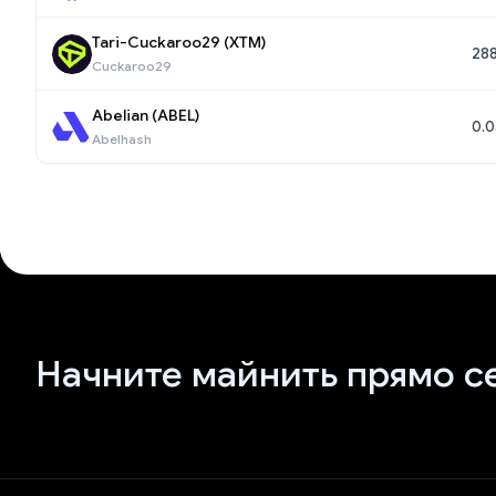
Tari-Cuckaroo29 (XTM)
288
Cuckaroo29
Abelian (ABEL)
0.0
Abelhash
Начните майнить прямо с