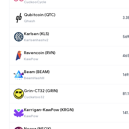
CuckooCycle
Qubitcoin (QTC)
3.3
Qhash
Karlsen (KLS)
569
Karlsenhashv2
Ravencoin (RVN)
46
KawPow
Beam (BEAM)
169
BeamHashIII
Grin-CT32 (GRIN)
81.
Cuckatoo32
Kerrigan-KawPow (KRGN)
141
KawPow
Neoxa (NEOX)