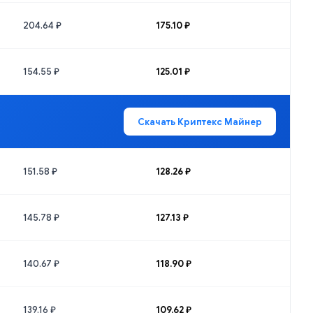
204.64 ₽
175.10 ₽
154.55 ₽
125.01 ₽
Скачать Криптекс Майнер
151.58 ₽
128.26 ₽
145.78 ₽
127.13 ₽
140.67 ₽
118.90 ₽
139.16 ₽
109.62 ₽