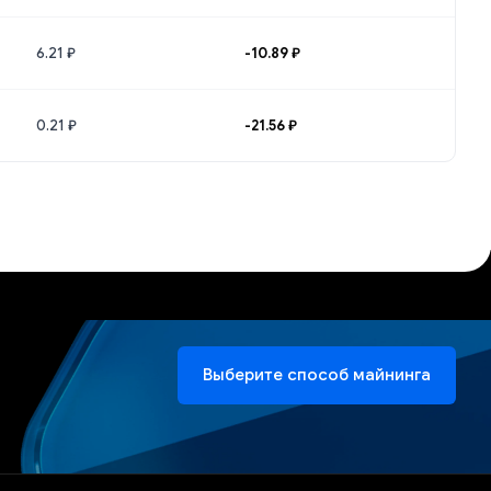
6.21 ₽
-10.89 ₽
0.21 ₽
-21.56 ₽
Выберите способ майнинга