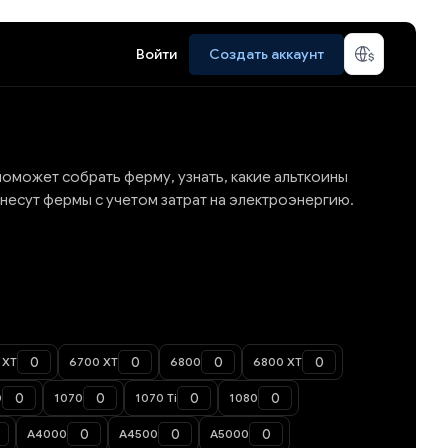
Войти
Создать аккаунт
оможет собрать ферму, узнать, какие альткоины
несут фермы с учетом затрат на электроэнергию.
 XT
6700 XT
6800
6800 XT
0
1070
1070 Ti
1080
A4000
A4500
A5000