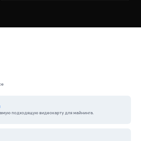
се
ы
амую подходящую видеокарту для майнинга.