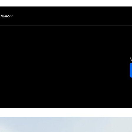
льно
М