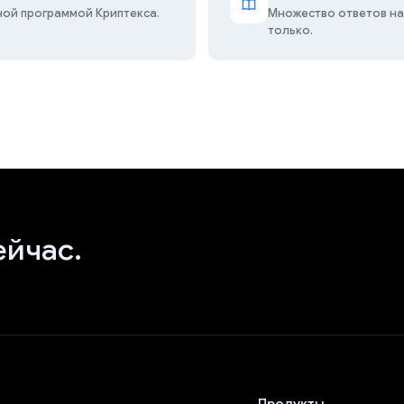
ной программой Криптекса.
Множество ответов на
только.
ейчас.