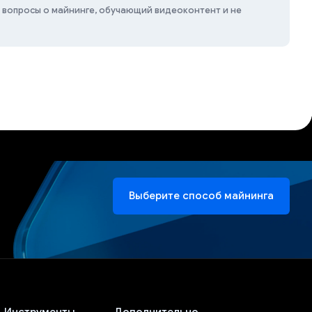
 вопросы о майнинге, обучающий видеоконтент и не
Выберите способ майнинга