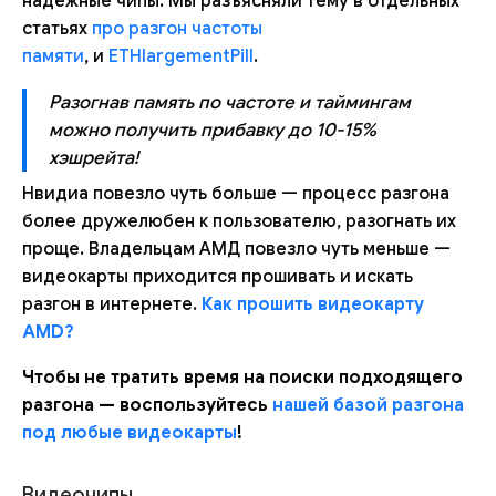
надёжные чипы. Мы разъясняли тему в отдельных
статьях
про разгон частоты
памяти
, и
ETHlargementPill
.
Разогнав память по частоте и таймингам
можно получить прибавку до 10-15%
хэшрейта!
Нвидиа повезло чуть больше — процесс разгона
более дружелюбен к пользователю, разогнать их
проще. Владельцам АМД повезло чуть меньше —
видеокарты приходится прошивать и искать
разгон в интернете.
Как прошить видеокарту
AMD?
Чтобы не тратить время на поиски подходящего
разгона — воспользуйтесь
нашей базой разгона
под любые видеокарты
!
Видеочипы