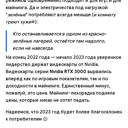
режимов одновременно подходит и для игр, и для
майнинга. Да и электричества под нагрузкой
"
зелёные
" потребляют всегда меньше (
и комнату
греют хуже
❄):
Кто останавливается в одном из красно-
зелёных лагерей, остаётся там надолго,
если не навсегда.
На конец 2022 года — начало 2023 года уверенное
лидерство держат видеокарты от Nvidia.
Видеокарты серии
Nvidia RTX 3000
вырвались
вперёд как по игровым показателям, так и по
доходности в майнинге. Единственный минус,
пожалуй, это цена. Майнинг-лихорадка подняла
цены, которые никак не хотят падать.
Надеемся, что 2023 год будет более благосклонен
к потребителям 😉