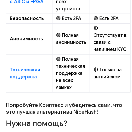
с ASIC и FPGA
всех
устройств
Безопасность
🟢 Есть 2FA
🟢 Есть 2FA
🔴
🟢 Полная
Отсутствует в
Анонимность
анонимность
связи с
наличием KYC
🟢 Полная
техническая
Техническая
🔴 Только на
поддержка
поддержка
английском
на всех
языках
Попробуйте Криптекс и убедитесь сами, что
это лучшая альтернатива NiceHash!
Нужна помощь?