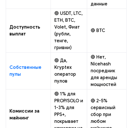
данные
🟢 USDT, LTC,
ETH, BTC,
Доступность
Volet, Фиат
🔴 BTC
выплат
(рубли,
тенге,
гривни)
🔴 Нет,
🟢 Да,
Nicehash
Собственные
Kryptex
посредник
пулы
оператор
для аренды
пулов
мощностей
🟢 1% для
PROP/SOLO и
🔴 2-5%
1-3% для
сервисный
Комиссии за
PPS+,
сбор при
майнинг
покрывает
любом