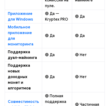
комиссии на
майнинге
пуле.
Приложение
🟢 Да —
🟢 Да
для Windows
Kryptex PRO
Мобильное
приложение
🟢 Да
🟢 Да
для
мониторинга
Поддержка
🟢 Да
🔴 Нет
дуал-майнинга
Поддержка
новых
доходных
🟢 Да
🔴 Нет
монет и
алгоритмов
🟢 Полная
Совместимость
поддержка
🔴 Частичная