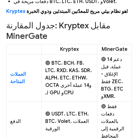
دفعات مريحة في BTC، LTC، ETH، USDT، وVolet.
Kryptex
هو نظام بيئي مريح للمعدّنين المبتدئين وذوي الخبرة!
جدول المقارنة: Kryptex مقابل
MinerGate
Kryptex
MinerGate
🔴 دعم 14
🟢 BTC، BCH، FB،
عملة. قبل
LTC، RXD، KAS، SDR،
الإغلاق -
العملات
ALPH، ETC، ETHW،
فقط ZEC،
المتاحة
OCTA و14 عملة أخرى
BTG، ETC
لـ GPU وCPU
وXMR.
🔴 فقط
🟢 USDT، LTC، ETH،
دفعات
بالعملات
BTC، Volet، العملات
الدفع
الرقمية إلى
الورقية
المحافظ