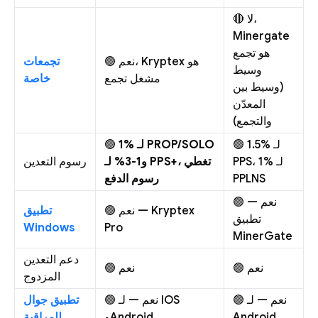
🔴 لا،
Minergate
هو تجمع
🟢 نعم، Kryptex هو
تجمعات
وسيط
مشغل تجمع
خاصة
(وسيط بين
المعدّن
والتجمع)
🟢
1% لـ PROP/SOLO
🟢 1.5% لـ
PPS، 1% لـ
و1-3% لـ PPS+، تغطي
رسوم التعدين
رسوم الدفع
PPLNS
🟢 نعم —
🟢 نعم — Kryptex
تطبيق
تطبيق
Windows
Pro
MinerGate
دعم التعدين
🟢 نعم
🟢 نعم
المزدوج
🟢 نعم — لـ
🟢 نعم — لـ IOS
تطبيق جوال
للمراقبة
وAndroid
Android