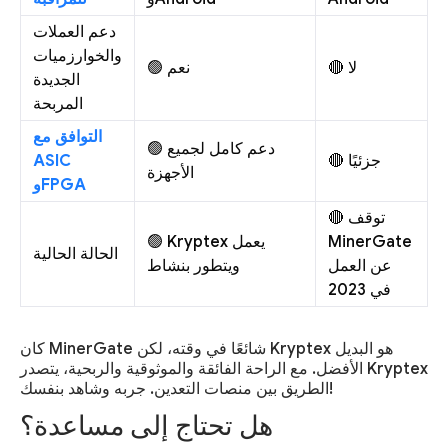
دعم العملات
والخوارزميات
🔴 لا
🟢 نعم
الجديدة
المربحة
التوافق مع
🟢 دعم كامل لجميع
ASIC
🔴 جزئيًا
الأجهزة
وFPGA
🔴 توقف
🟢 Kryptex يعمل
MinerGate
الحالة الحالية
عن العمل
ويتطور بنشاط
في 2023
كان MinerGate شائعًا في وقته، لكن Kryptex هو البديل
الأفضل. مع الراحة الفائقة والموثوقية والربحية، يتصدر Kryptex
الطريق بين منصات التعدين. جربه وشاهد بنفسك!
هل تحتاج إلى مساعدة؟