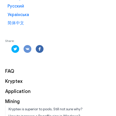
Русский
Українська
简体中文
Share:
FAQ
Kryptex
Application
Mining
Kryptex is superior to pools. Still not sure why?
How to increase a Pagefile size in Windows?