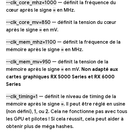
--clk_core_mhz=1000
— définit la fréquence du
cœur après le signe
=
en MHz.
--clk_core_mv=850
— définit la tension du cœur
après le signe
=
en mV.
--clk_mem_mhz=1100
— définit la fréquence de la
mémoire après le signe
=
en MHz.
--clk_mem_mv=950
— définit la tension de la
mémoire après le signe
=
en mV.
Non adapté aux
cartes graphiques RX 5000 Series et RX 6000
Series
--clk_timing=1
— définit le niveau de timing de la
mémoire après le signe
=
. Il peut être réglé en usine
(non défini),
1
, ou
2
. Cela ne fonctionne pas avec tous
les GPU et pilotes ! Si cela réussit, cela peut aider à
obtenir plus de méga hashes.