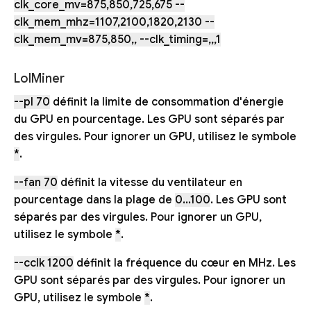
clk_core_mv=875,850,725,675 --
clk_mem_mhz=1107,2100,1820,2130 --
clk_mem_mv=875,850,, --clk_timing=,,,1
LolMiner
--pl 70
définit la limite de consommation d'énergie
du GPU en pourcentage. Les GPU sont séparés par
des virgules. Pour ignorer un GPU, utilisez le symbole
*
.
--fan 70
définit la vitesse du ventilateur en
pourcentage dans la plage de
0...100
. Les GPU sont
séparés par des virgules. Pour ignorer un GPU,
utilisez le symbole
*
.
--cclk 1200
définit la fréquence du cœur en MHz. Les
GPU sont séparés par des virgules. Pour ignorer un
GPU, utilisez le symbole
*
.