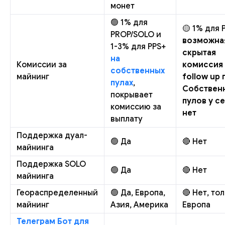
монет
🟢 1% для
🟡 1% для 
PROP/SOLO и
возможна
1-3% для PPS+
скрытая
на
Комиссии за
комиссия
собственных
майнинг
follow up 
пулах
,
Собствен
покрывает
пулов у с
комиссию за
нет
выплату
Поддержка дуал-
🟢 Да
🔴 Нет
майнинга
Поддержка SOLO
🟢 Да
🔴 Нет
майнинга
Геораспределенный
🟢 Да, Европа,
🔴 Нет, то
майнинг
Азия, Америка
Европа
Телеграм Бот для