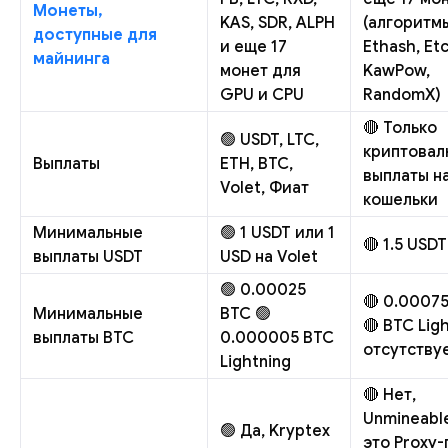
Монеты,
KAS, SDR, ALPH
(алгоритм
доступные для
и еще 17
Ethash, Et
майнинга
монет для
KawPow,
GPU и CPU
RandomX)
🔴 Только
🟢 USDT, LTC,
криптова
Выплаты
ETH, BTC,
выплаты н
Volet, Фиат
кошельки
Минимальные
🟢 1 USDT или 1
🔴 1.5 USDT
выплаты USDT
USD на Volet
🟢 0.00025
🔴 0.0007
Минимальные
BTC 🟢
🔴 BTC Lig
выплаты BTC
0.000005 BTC
отсутству
Lightning
🔴 Нет,
Unmineabl
🟢 Да, Kryptex
это Proxy-