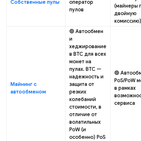
Собственные пулы
оператор
(майнеры 
пулов
двойную
комиссию
🟢 Автообмен
и
хеджирование
в BTC для всех
монет на
пулах. BTC —
🟢 Автооб
надежность и
PoS/PoW м
Майнинг с
защита от
в рамках
автообменом
резких
возможно
колебаний
сервиса
стоимости, в
отличие от
волатильных
PoW (и
особенно) PoS