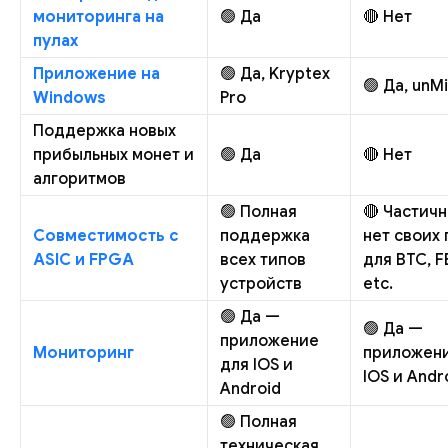
мониторинга на
🟢 Да
🔴 Нет
пулах
Приложение на
🟢 Да, Kryptex
🟢 Да, unM
Windows
Pro
Поддержка новых
прибыльных монет и
🟢 Да
🔴 Нет
алгоритмов
🟢 Полная
🔴 Частичн
Совместимость с
поддержка
нет своих 
ASIC и FPGA
всех типов
для BTC, FB
устройств
etc.
🟢 Да —
🟢 Да —
приложение
Мониторинг
приложени
для IOS и
IOS и Andr
Android
🟢 Полная
техническая