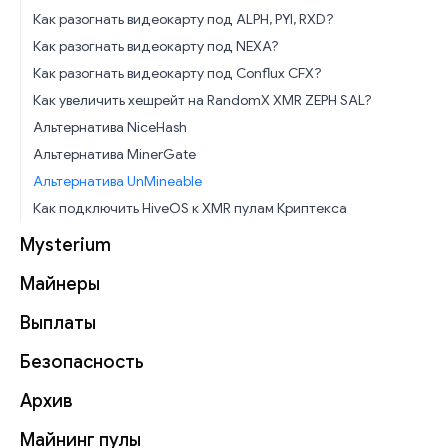
Как разогнать видеокарту под ALPH, PYI, RXD?
Как разогнать видеокарту под NEXA?
Как разогнать видеокарту под Conflux CFX?
Как увеличить хешрейт на RandomX XMR ZEPH SAL?
Альтернатива NiceHash
Альтернатива MinerGate
Альтернатива UnMineable
Как подключить HiveOS к XMR пулам Криптекса
Mysterium
Майнеры
Выплаты
Безопасность
Архив
Майнинг пулы