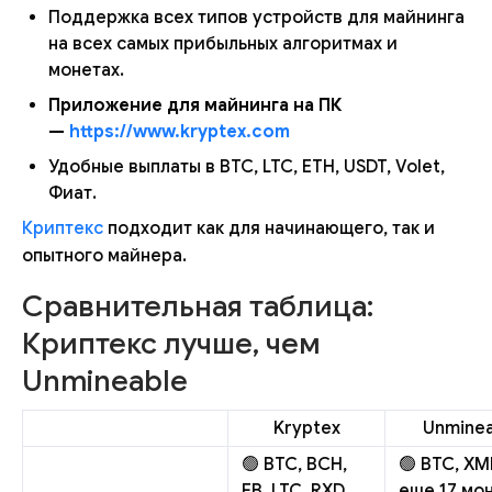
Поддержка всех типов устройств для майнинга
на всех самых прибыльных алгоритмах и
монетах.
Приложение для майнинга на ПК
—
https://www.kryptex.com
Удобные выплаты в BTC, LTC, ETH, USDT, Volet,
Фиат.
Криптекс
подходит как для начинающего, так и
опытного майнера.
Сравнительная таблица:
Криптекс лучше, чем
Unmineable
Kryptex
Unminea
🟢 BTC, BCH,
🟢 BTC, XM
FB, LTC, RXD,
еще 17 мо