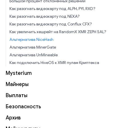
Большой процент отклонённых решений
Как разогнать видеокарту под ALPH, PYI, RXD?
Как разогнать видеокарту под NEXA?
Как разогнать видеокарту под Conflux CFX?
Как увеличить хешрейт на RandomX XMR ZEPH SAL?
Альтернатива NiceHash
Альтернатива MinerGate
Альтернатива UnMineable
Как подключить HiveOS к XMR пулам Криптекса
Mysterium
Майнеры
Выплаты
Безопасность
Архив