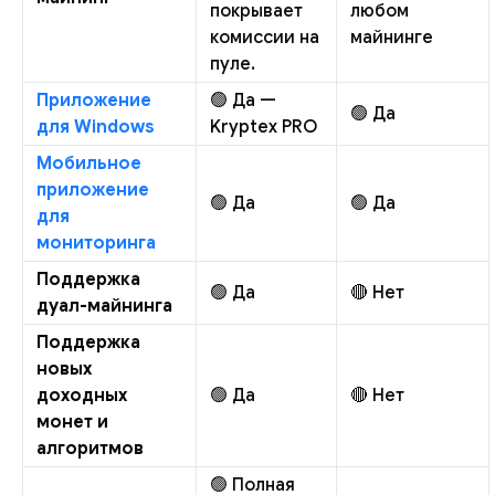
покрывает
любом
комиссии на
майнинге
пуле.
Приложение
🟢 Да —
🟢 Да
для Windows
Kryptex PRO
Мобильное
приложение
🟢 Да
🟢 Да
для
мониторинга
Поддержка
🟢 Да
🔴 Нет
дуал-майнинга
Поддержка
новых
доходных
🟢 Да
🔴 Нет
монет и
алгоритмов
🟢 Полная