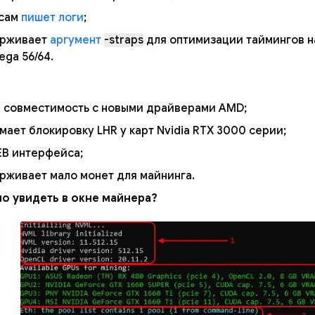
 сам
пишет логи
;
рживает
аргумент
-straps
для оптимизации таймингов на
ga 56/64.
я совместимость с новыми драйверами AMD;
мает блокировку LHR у карт Nvidia RTX 3000 серии;
EB интерфейса;
рживает мало монет для майнинга.
о увидеть в окне майнера?