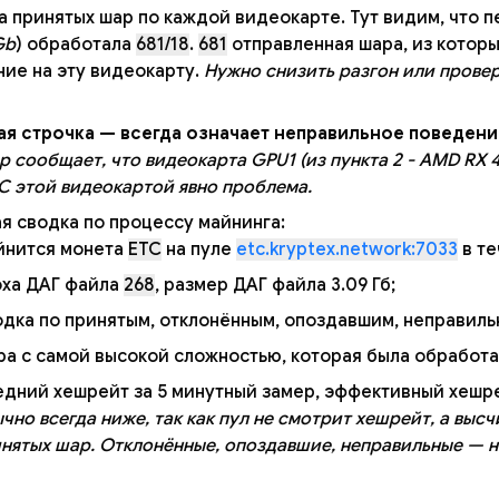
 принятых шар по каждой видеокарте. Тут видим, что п
Gb
) обработала
681/18
.
681
отправленная шара, из котор
ние на эту видеокарту.
Нужно снизить разгон или провер
ая строчка — всегда означает неправильное поведени
 сообщает, что видеокарта GPU1 (из пункта 2 - AMD RX
С этой видеокартой явно проблема.
я сводка по процессу майнинга:
йнится монета
ETC
на пуле
etc.kryptex.network:7033
в т
ха ДАГ файла
268
, размер ДАГ файла 3.09 Гб;
дка по принятым, отклонённым, опоздавшим, неправиль
а с самой высокой сложностью, которая была обработа
дний хешрейт за 5 минутный замер, эффективный хешре
чно всегда ниже, так как пул не смотрит хешрейт, а вы
нятых шар. Отклонённые, опоздавшие, неправильные — н