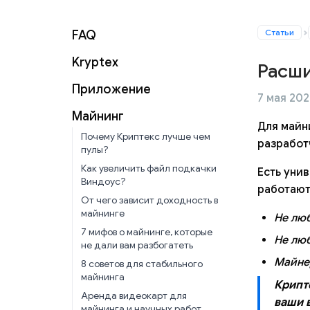
Статьи
FAQ
Kryptex
Расш
Приложение
7 мая 2026
Майнинг
Для майн
Почему Криптекс лучше чем
разработ
пулы?
Как увеличить файл подкачки
Есть уни
Виндоус?
работают
От чего зависит доходность в
майнинге
Не лю
7 мифов о майнинге, которые
Не лю
не дали вам разбогатеть
Майнер
8 советов для стабильного
майнинга
Крипт
Аренда видеокарт для
ваши 
майнинга и научных работ