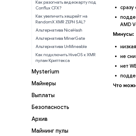
Как разогнать видеокарту под
сразу
Conflux CFX?
Как увеличить хешрейт на
подде
RandomX XMR ZEPH SAL?
AMD Ve
Альтернатива NiceHash
Минусы:
Альтернатива MinerGate
Альтернатива UnMineable
низка
Как подключить HiveOS к XMR
не сни
пулам Криптекса
нет W
Mysterium
подде
Майнеры
Что можн
Выплаты
Безопасность
Архив
Майнинг пулы