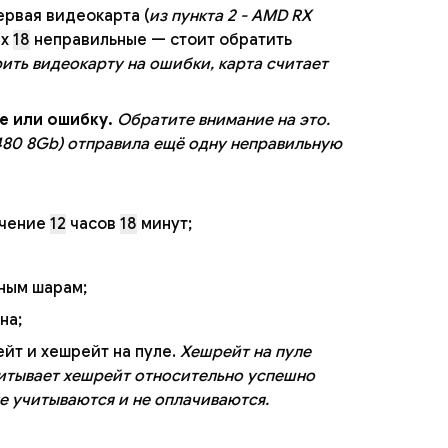
ервая видеокарта (
из пункта 2 - AMD RX
ых
18
неправильные — стоит обратить
ить видеокарту на ошибки, карта считает
е или ошибку.
Обратите внимание на это.
 480 8Gb) отправила ещё одну неправильную
ечение
12
часов
18
минут;
ным шарам;
на;
йт и хешрейт на пуле.
Хешрейт на пуле
считывает хешрейт относительно успешно
е учитываются и не оплачиваются.