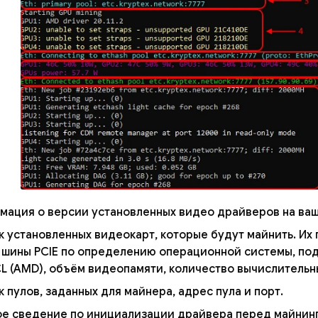
мация о версии установленных видео драйверов на ваш
к установленных видеокарт, которые будут майнить. Их
 шины PCIE по определению операционной системы, под
L (AMD), объём видеопамяти, количество вычислительн
 пулов, заданных для майнера, адрес пула и порт.
ое сведение по инициализации драйвера перед майнин