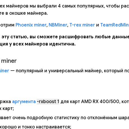
ех майнеров мы выбрали 4 самых популярных, чтобы ра
те в окошке майнера.
мотрим
Phoenix miner
,
NBMiner
,
T-rex miner
и
TeamRedMin
 эту статью, вы сможете расшифровать любые данные
ия у всех майнеров идентична.
 miner
iner
— популярный и универсальный майнер, который под
ержка
аргумента
-rxboost 1
для карт AMD RX 400/500, ко
х карт;
ывает очень подробную статистику по отклонённым шар
хорошо и тонко настраивается;