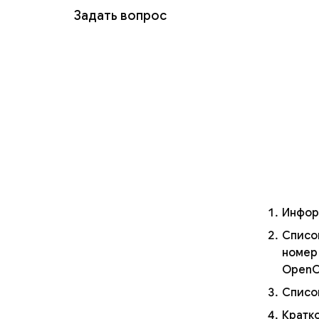
Задать вопрос
Инфор
Списо
номер
OpenC
Список
Кратк