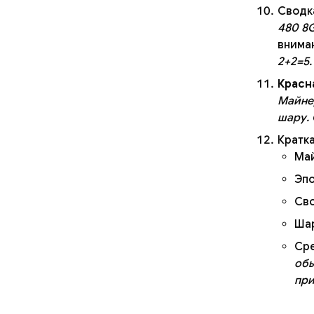
Сводка
480 8
внима
2+2=5.
Красн
Майнер
шару. 
Кратка
Ма
Эпо
Сво
Шар
Сре
обы
при