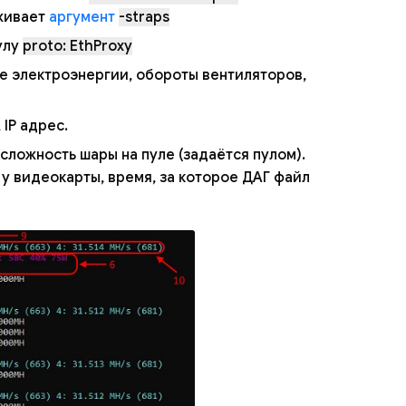
рживает
аргумент
-straps
улу
proto: EthProxy
е электроэнергии, обороты вентиляторов,
IP адрес.
 сложность шары на пуле (задаётся пулом).
у видеокарты, время, за которое ДАГ файл