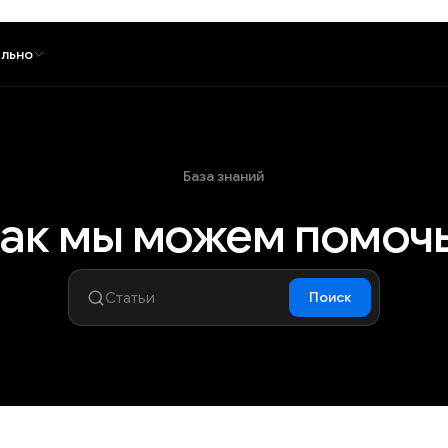
льно
База знаний
ак мы можем помоч
Поиск