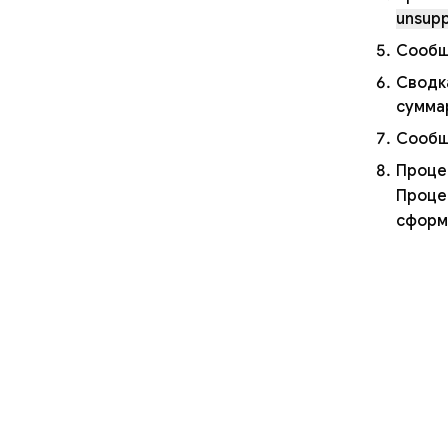
unsup
Сообщ
Сводк
сумма
Сообща
Процес
Проце
сформ