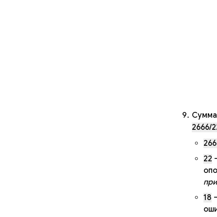
Сумма
2666/2
266
22
—
опо
при
18
—
оши