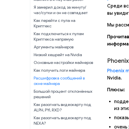
Среди вс
Я замерил доход за минуту/
час/сутки и он не совпадает
вы увиди
Как перейти с пула на
Мы расс
Криптекс
Как подключиться к пулам
Прочитав
Криптекса напрямую
информац
Аргументы майнеров
Низкий хешрейт на Nvidia
Phoenix
Основные настройки майнеров
Как получить логи майнера
Phoenix m
Nvidia.
Расшифровка сообщений в
окне майнера
Плюсы:
Большой процент отклонённых
решений
подд
Как разогнать видеокарту под
из эти
ALPH, PYI, RXD?
показ
Как разогнать видеокарту под
NEXA?
очень 