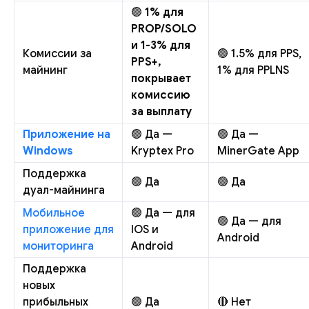
🟢
1% для
PROP/SOLO
и 1-3% для
Комиссии за
🟢 1.5% для PPS,
PPS+,
майнинг
1% для PPLNS
покрывает
комиссию
за выплату
Приложение на
🟢 Да —
🟢 Да —
Windows
Kryptex Pro
MinerGate App
Поддержка
🟢 Да
🟢 Да
дуал-майнинга
Мобильное
🟢 Да — для
🟢 Да — для
приложение для
IOS и
Android
мониторинга
Android
Поддержка
новых
прибыльных
🟢 Да
🔴 Нет