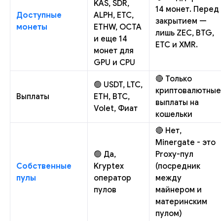
KAS, SDR,
14 монет. Перед
Доступные
ALPH, ETC,
закрытием —
монеты
ETHW, OCTA
лишь ZEC, BTG,
и еще 14
ETC и XMR.
монет для
GPU и CPU
🔴 Только
🟢 USDT, LTC,
криптовалютные
Выплаты
ETH, BTC,
выплаты на
Volet, Фиат
кошельки
🔴 Нет,
Minergate - это
🟢 Да,
Proxy-пул
Собственные
Kryptex
(посредник
пулы
оператор
между
пулов
майнером и
материнским
пулом)