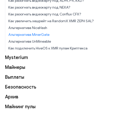
Как разогнать видеокарту под ALPH, PYI, RXD?
Как разогнать видеокарту под NEXA?
Как разогнать видеокарту под Conflux CFX?
Как увеличить хешрейт на RandomX XMR ZEPH SAL?
Альтернатива NiceHash
Альтернатива MinerGate
Альтернатива UnMineable
Как подключить HiveOS к XMR пулам Криптекса
Mysterium
Майнеры
Выплаты
Безопасность
Архив
Майнинг пулы