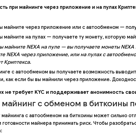
ть при майнинге через приложение и на пулах Крипте
вы майните через приложение или с автообменом — пол
ы майните на пулах — получаете ту монету, которую май
вы майните NEXA на пуле — вы получаете монеты NEXA 
те NEXA через приложение, или на пулах с автообмено
т Криптекса.
инге с автообменом вы получаете возможность выводи
и, как если бы вы майнили через приложение. Доходност
ex не требует KYC и поддерживает анонимность свои
 майнинг с обменом в биткоины 
т майнинга с автообменом на биткоины может сильно от
и готовности майнера принимать риск. Чтобы разобрать
: