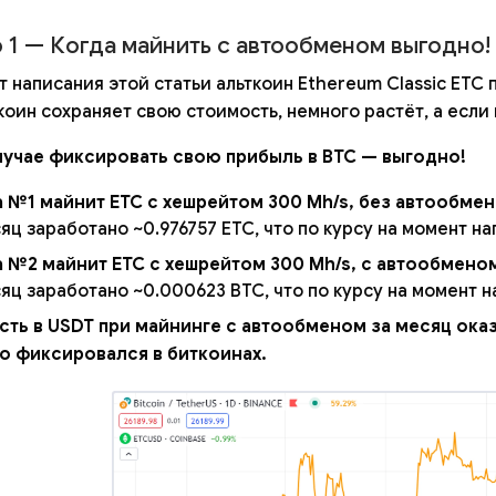
 1 — Когда майнить с автообменом выгодно!
т написания этой статьи альткоин Ethereum Classic ETC
коин сохраняет свою стоимость, немного растёт, а если
лучае фиксировать свою прибыль в BTC — выгодно!
 №1 майнит ETC с хешрейтом 300 Mh/s, без автообмен
яц заработано ~0.976757 ETC, что по курсу на момент на
 №2 майнит ETC с хешрейтом 300 Mh/s, с автообмено
яц заработано ~0.000623 BTC, что по курсу на момент на
ть в USDT при майнинге с автообменом за месяц оказа
о фиксировался в биткоинах.