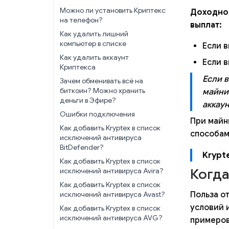
Можно ли установить Криптекс
Доходнос
на телефон?
выплат:
Как удалить лишний
компьютер в списке
Если 
Как удалить аккаунт
Если в
Криптекса
Если 
Зачем обменивать всё на
биткоин? Можно хранить
майни
деньги в Эфире?
аккаун
Ошибки подключения
При майн
Как добавить Kryptex в список
способам
исключений антивируса
BitDefender?
Krypt
Как добавить Kryptex в список
Когда
исключений антивируса Avira?
Как добавить Kryptex в список
Польза о
исключений антивируса Avast?
условий 
Как добавить Kryptex в список
исключений антивируса AVG?
примеров