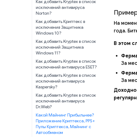
Как добавить Kryptex в список
исключений антивируса
Пример
Norton?
Как добавить Криптекс в
На момен
исключения Защитника
года. Бит
Windows 10?
Как добавить Kryptex в список
В этом с
исключений Защитника
Windows 11?
Ферма
Как добавить Kryptex в список
За мес
исключений антивируса ESET?
Ферма
Как добавить Kryptex в список
За мес
исключений антивируса
Kaspersky?
Доходнос
Как добавить Kryptex в список
регулярн
исключений антивируса
Dr.Web?
Какой Майнинг Прибыльнее?
Приложение Криптекса, PPS+
Пулы Криптекса, Майнинг с
Автообменом