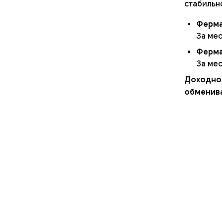
стабильно
Ферма
За мес
Ферма
За мес
Доходнос
обменива