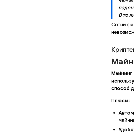
чем а
паден
В то 
Сотни фа
невозмож
Крипте
Майн
Майнинг 
использу
способ д
Плюсы:
Автом
майни
Удобс