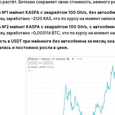
 растёт. Биткоин сохраняет свою стоимость, немного ра
 №1 майнит KASPA с хешрейтом 100 Gh/s, без автообм
яц заработано ~2120 KAS, что по курсу на момент написа
 №2 майнит KASPA с хешрейтом 100 Gh/s, с автообме
яц заработано ~0,003116 BTC, что по курсу на момент на
ть в USDT при майнинге без автообмена за месяц ока
лась и постоянно росла в цене.