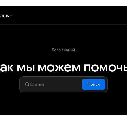
льно
База знаний
ак мы можем помоч
Поиск