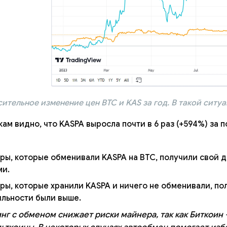
ительное изменение цен BTC и KAS за год. В такой ситу
ам видно, что KASPA выросла почти в 6 раз (+594%) за 
ры, которые обменивали KASPA на BTC, получили свой д
ми.
ы, которые хранили KASPA и ничего не обменивали, по
ильности были выше.
нг с обменом снижает риски майнера, так как Биткоин