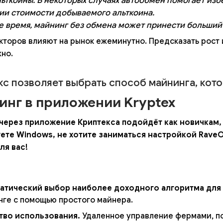
льткоины. В некоторых случаях автообмен помогает из
ии стоимости добываемого альткоина.
же время, майнинг без обмена может принести больший
кторов влияют на рынок ежеминутно. Предсказать рост
но.
кс позволяет выбрать способ майнинга, кот
инг в приложении Kryptex
через приложение Криптекса подойдёт как новичкам, 
ете Windows, не хотите заниматься настройкой RaveOS 
ля вас!
атический выбор наиболее доходного алгоритма для
нге с помощью простого майнера.
тво использования.
Удаленное управление фермами, по