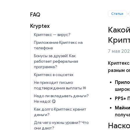
Статьи
FAQ
Kryptex
Какой
Криптекс — вирус?
Крипт
Приложение Криптекс на
телефоне
7 мая 2026
Бонусы за друзей! Как
работает реферальная
Криптекс
программа?
разным о
Криптекс в соцсетях
Прило
Не приходит письмо
подтверждения выплаты ✉
широк
Надо ли вкладывать деньги?
PPS+ 
Не надо! 😋
Майни
Как долго Криптекс хранит
получа
деньги?
Для чего нужны уровни? Что
Наско
они дают?