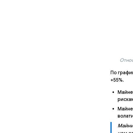
Относ
По график
+55%.
Майне
риска
Майнер
волат
Майни