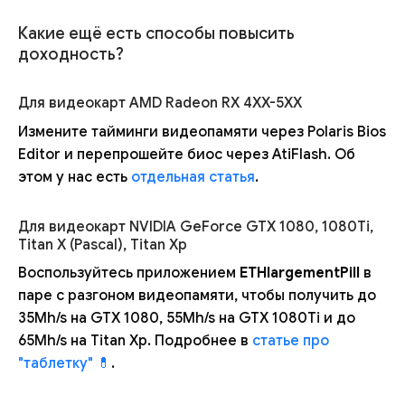
Какие ещё есть способы повысить
доходность?
Для видеокарт AMD Radeon RX 4XX-5XX
Измените тайминги видеопамяти через Polaris Bios
Editor и перепрошейте биос через AtiFlash. Об
этом у нас есть
отдельная статья
.
Для видеокарт NVIDIA GeForce GTX 1080, 1080Ti,
Titan X (Pascal), Titan Xp
Воспользуйтесь приложением
ETHlargementPill
в
паре с разгоном видеопамяти, чтобы получить до
35Mh/s на GTX 1080, 55Mh/s на GTX 1080Ti и до
65Mh/s на Titan Xp. Подробнее в
статье про
"таблетку" 💊
.