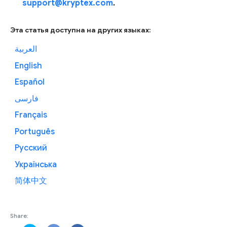
support@kryptex.com
.
Эта статья доступна на других языках:
العربية
English
Español
فارسی
Français
Português
Русский
Українська
简体中文
Share: