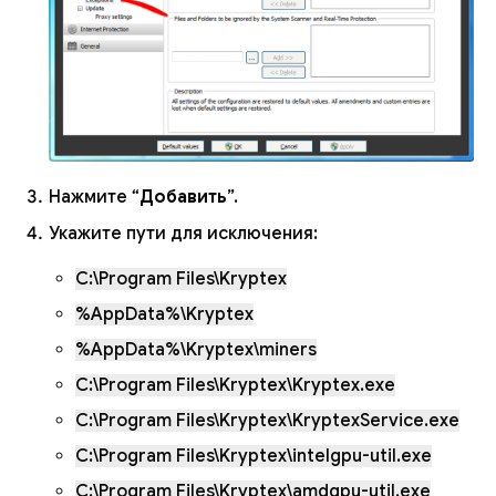
Нажмите “
Добавить
”.
Укажите пути для исключения:
C:\Program Files\Kryptex
%AppData%\Kryptex
%AppData%\Kryptex\miners
C:\Program Files\Kryptex\Kryptex.exe
C:\Program Files\Kryptex\KryptexService.exe
C:\Program Files\Kryptex\intelgpu-util.exe
C:\Program Files\Kryptex\amdgpu-util.exe