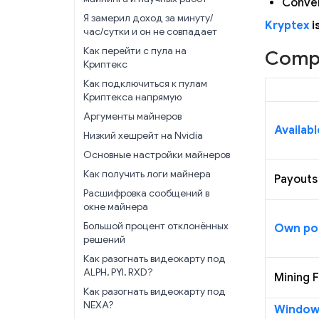
Conven
Я замерил доход за минуту/
Kryptex
i
час/сутки и он не совпадает
Как перейти с пула на
Compa
Криптекс
Как подключиться к пулам
Криптекса напрямую
Аргументы майнеров
Availabl
Низкий хешрейт на Nvidia
Основные настройки майнеров
Как получить логи майнера
Payouts
Расшифровка сообщений в
окне майнера
Большой процент отклонённых
Own po
решений
Как разогнать видеокарту под
ALPH, PYI, RXD?
Mining 
Как разогнать видеокарту под
NEXA?
Window