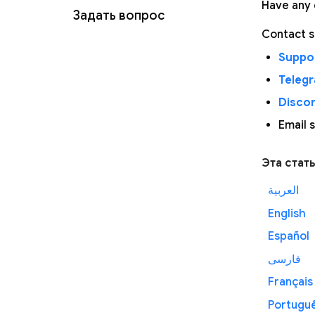
Have any 
Задать вопрос
Contact s
Suppor
Teleg
Disco
Email 
Эта стат
العربية
English
Español
فارسی
Français
Portugu