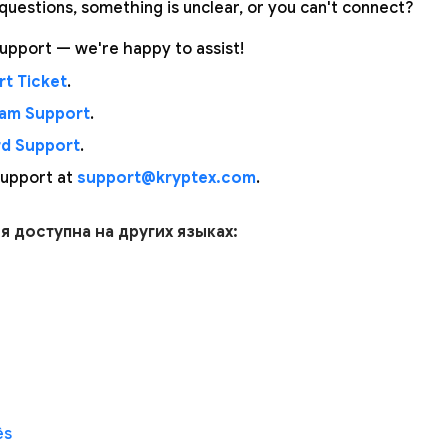
questions, something is unclear, or you can't connect?
upport — we're happy to assist!
t Ticket
.
ram Support
.
rd Support
.
support at
support@kryptex.com
.
ья доступна на других языках:
ês