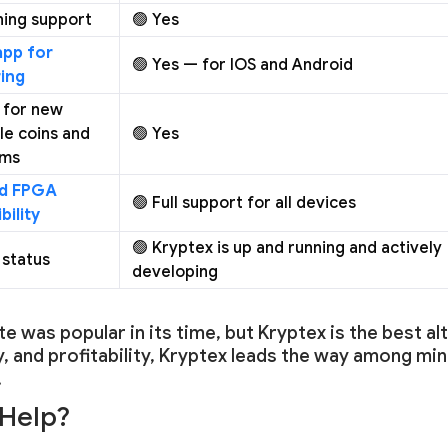
ning support
🟢 Yes
app for
🟢 Yes — for IOS and Android
ing
 for new
le coins and
🟢 Yes
hms
nd FPGA
🟢 Full support for all devices
bility
🟢 Kryptex is up and running and actively
 status
developing
e was popular in its time, but Kryptex is the best a
ty, and profitability, Kryptex leads the way among min
!
Help?