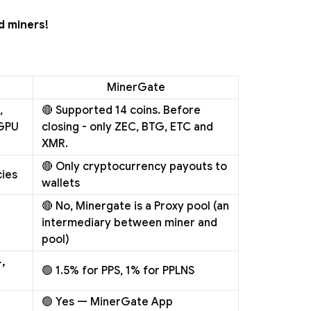
d miners!
MinerGate
,
🔴 Supported 14 coins. Before
 GPU
closing - only ZEC, BTG, ETC and
XMR.
🔴 Only cryptocurrency payouts to
cies
wallets
🔴 No, Minergate is a Proxy pool (an
intermediary between miner and
pool)
,
🟢 1.5% for PPS, 1% for PPLNS
🟢 Yes — MinerGate App