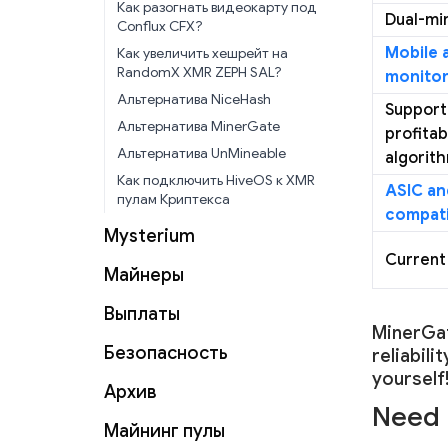
Как разогнать видеокарту под
Dual-mi
Conflux CFX?
Mobile 
Как увеличить хешрейт на
RandomX XMR ZEPH SAL?
monitor
Альтернатива NiceHash
Support
Альтернатива MinerGate
profitab
Альтернатива UnMineable
algorit
Как подключить HiveOS к XMR
ASIC a
пулам Криптекса
compati
Mysterium
Current
Майнеры
Выплаты
MinerGat
Безопасность
reliabili
yourself
Архив
Need 
Майнинг пулы