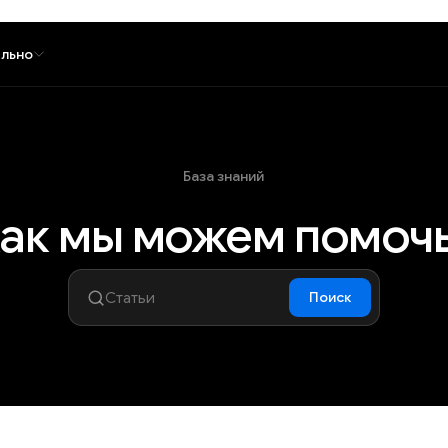
льно
База знаний
ак мы можем помоч
Поиск