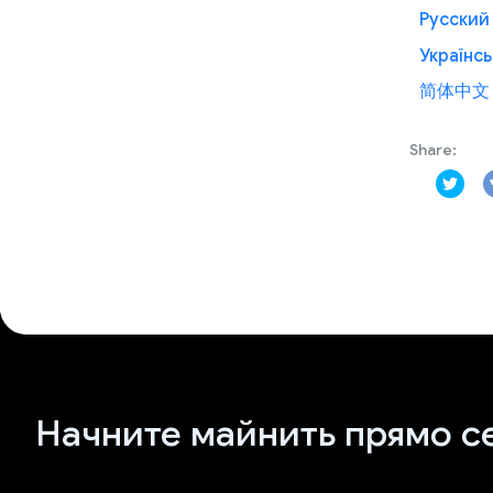
Русский
Українсь
简体中文
Share:
Начните майнить прямо с