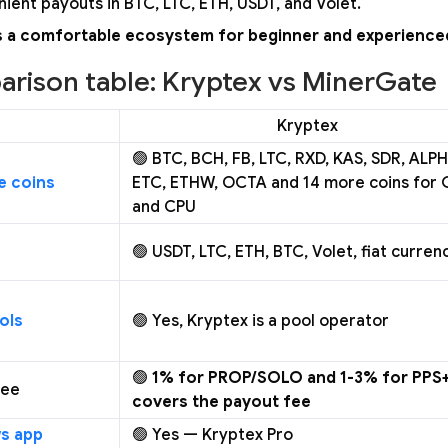
ient payouts in BTC, LTC, ETH, USDT, and Volet.
s a comfortable ecosystem for beginner and experience
rison table: Kryptex vs MinerGate
Kryptex
🟢 BTC, BCH, FB, LTC, RXD, KAS, SDR, ALPH
e coins
ETC, ETHW, OCTA and 14 more coins for
and CPU
🟢 USDT, LTC, ETH, BTC, Volet, fiat curren
ols
🟢 Yes, Kryptex is a pool operator
🟢
1% for PROP/SOLO and 1-3% for PPS+
Fee
covers the payout fee
s app
🟢 Yes — Kryptex Pro