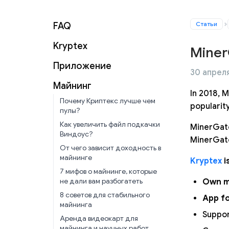
Статьи
FAQ
Kryptex
Miner
Приложение
30 апреля
Майнинг
In 2018, 
Почему Криптекс лучше чем
popularit
пулы?
Как увеличить файл подкачки
MinerGate
Виндоус?
MinerGate
От чего зависит доходность в
майнинге
Kryptex
i
7 мифов о майнинге, которые
не дали вам разбогатеть
Own m
8 советов для стабильного
App f
майнинга
Suppor
Аренда видеокарт для
майнинга и научных работ