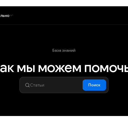
льно
База знаний
ак мы можем помоч
Поиск