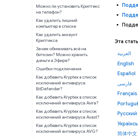
Подде
Можно ли установить Криптекс
на телефон?
Подде
Как удалить лишний
Подде
компьютер в списке
Как удалить аккаунт
Криптекса
Эта стат
Зачем обменивать всё на
العربية
биткоин? Можно хранить
деньги в Эфире?
English
Ошибки подключения
Español
Как добавить Kryptex в список
исключений антивируса
فارسی
BitDefender?
Français
Как добавить Kryptex в список
исключений антивируса Avira?
Portugu
Как добавить Kryptex в список
Русский
исключений антивируса Avast?
Українсь
Как добавить Kryptex в список
исключений антивируса AVG?
简体中文