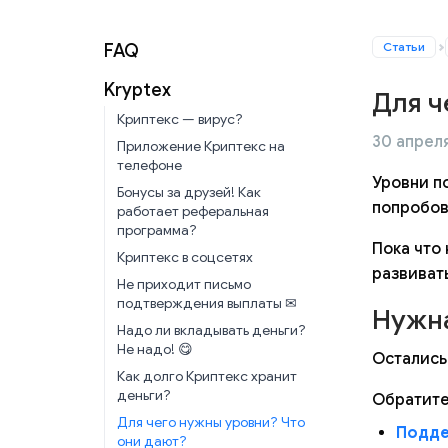
Статьи
FAQ
Kryptex
Для ч
Криптекс — вирус?
30 апреля
Приложение Криптекс на
телефоне
Уровни п
Бонусы за друзей! Как
попробова
работает реферальная
программа?
Пока что
Криптекс в соцсетях
развиват
Не приходит письмо
подтверждения выплаты ✉
Нужн
Надо ли вкладывать деньги?
Не надо! 😋
Остались
Как долго Криптекс хранит
деньги?
Обратите
Для чего нужны уровни? Что
Подде
они дают?