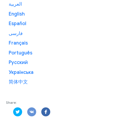
العربية
English
Español
فارسی
Français
Português
Русский
Українська
简体中文
Share: