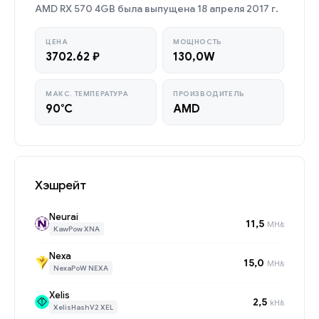
AMD RX 570 4GB была выпущена 18 апреля 2017 г.
ЦЕНА
МОЩНОСТЬ
3702.62 ₽
130,0W
МАКС. ТЕМПЕРАТУРА
ПРОИЗВОДИТЕЛЬ
90°C
AMD
Хэшрейт
Neurai
11,5
MH/s
KawPow XNA
Nexa
15,0
MH/s
NexaPoW NEXA
Xelis
2,5
kH/s
XelisHashV2 XEL