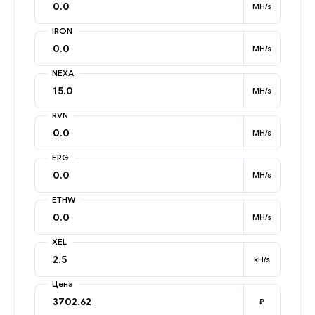
MH/s
IRON
MH/s
NEXA
MH/s
RVN
MH/s
ERG
MH/s
ETHW
MH/s
XEL
kH/s
Цена
₽