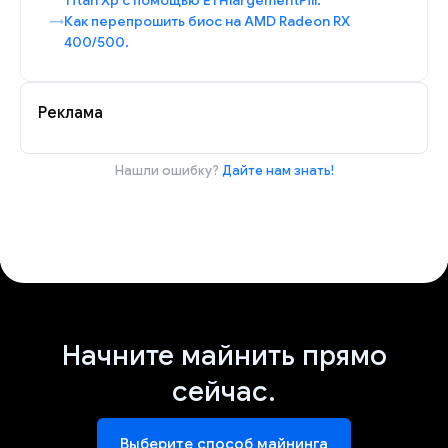
Titan Xp с помощью ETHlargementPill.
Как перепрошить биос на AMD Radeon RX
400/500.
Реклама
Нашли ошибку?
Дайте нам знать!
Начните майнить прямо
сейчас.
Выберите способ майнинга