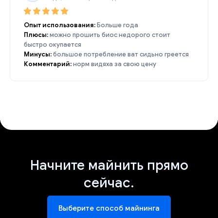
Опыт использования:
Больше года
Плюсы:
можно прошить биос недорого стоит
быстро окупается
Минусы:
большое потребление ват сидьно греется
Комментарий:
норм видяха за свою цену
Начните майнить прямо
сейчас.
Выберите способ майнинга