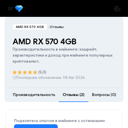
AMD RX 570 4GB
Отзывы
AMD RX 570 4GB
Производительность в майнинге: хэшрейт,
характеристики и доход при майнинге популярных
криптовалют.
(5,0)
Последнее обновление: 08 Авг 2026
Производительность
Отзывы (2)
Вопросы (0)
Ра
Поделитесь опытом в майнинге с остальными