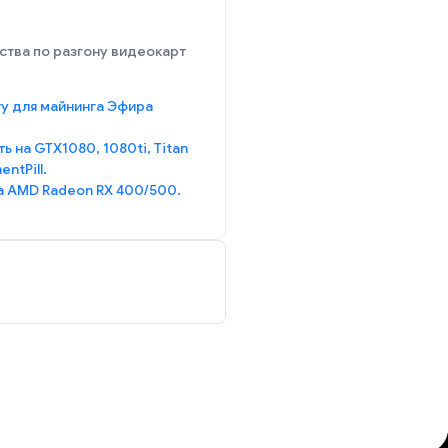
тва по разгону видеокарт
ту для майнинга Эфира
ь на GTX1080, 1080ti, Titan
ntPill.
а AMD Radeon RX 400/500.