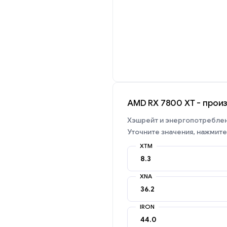
AMD RX 7800 XT - прои
Хэшрейт и энергопотреблени
Уточните значения, нажмите
XTM
XNA
IRON