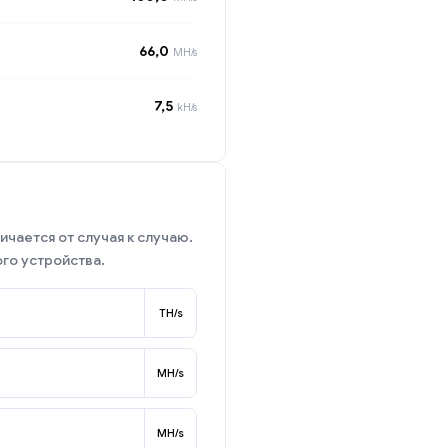
66,0
MH/s
7,5
kH/s
ичается от случая к случаю.
го устройства.
TH/s
MH/s
MH/s