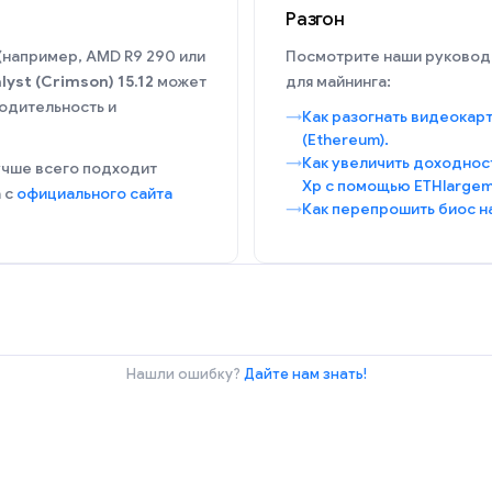
Разгон
(например, AMD R9 290 или
Посмотрите наши руководс
lyst (Crimson) 15.12
может
для майнинга:
одительность и
Как разогнать видеокар
(Ethereum).
Как увеличить доходност
учше всего подходит
Xp с помощью ETHlargeme
 с
официального сайта
Как перепрошить биос н
Нашли ошибку?
Дайте нам знать!