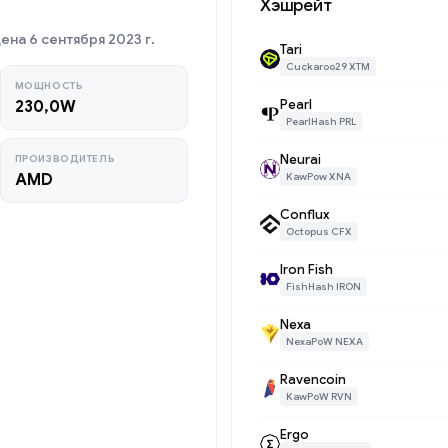
Хэшрейт
на 6 сентября 2023 г.
Tari
Cuckaroo29 XTM
МОЩНОСТЬ
Pearl
230,0W
PearlHash PRL
Neurai
ПРОИЗВОДИТЕЛЬ
AMD
KawPow XNA
Conflux
Octopus CFX
Iron Fish
FishHash IRON
Nexa
NexaPoW NEXA
Ravencoin
KawPoW RVN
Ergo