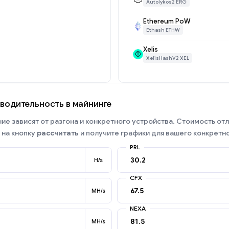
Autolykos2 ERG
Ethereum PoW
Ethash ETHW
Xelis
XelisHashV2 XEL
зводительность в майнинге
е зависят от разгона и конкретного устройства. Стоимость отл
 на кнопку
рассчитать
и получите графики для вашего конкретно
PRL
H/s
CFX
MH/s
NEXA
MH/s