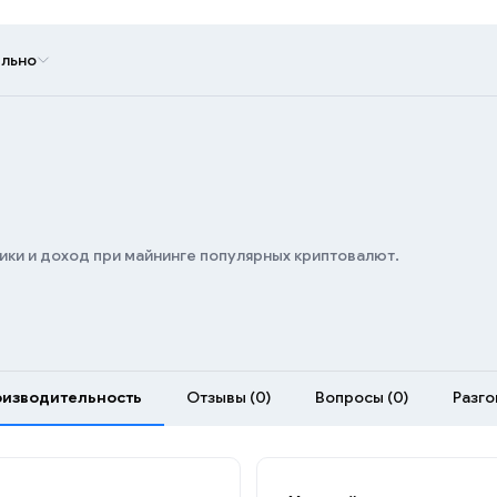
льно
ики и доход при майнинге популярных криптовалют.
изводительность
Отзывы (0)
Вопросы (0)
Разгон