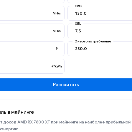
ERG
MH/s
XEL
MH/s
Энергопотребление
₽
₽/kWh
Рассчитать
ль в майнинге
т доход AMD RX 7800 XT при майнинге на наиболее прибыльной 
оэнергию.