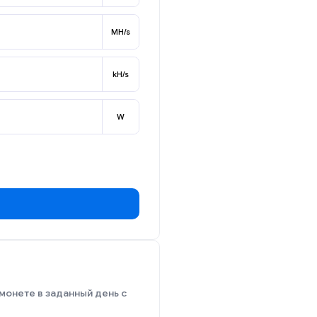
MH/s
kH/s
W
монете в заданный день с