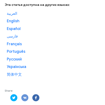
Эта статья доступна на других языках:
العربية
English
Español
فارسی
Français
Português
Русский
Українська
简体中文
Share: