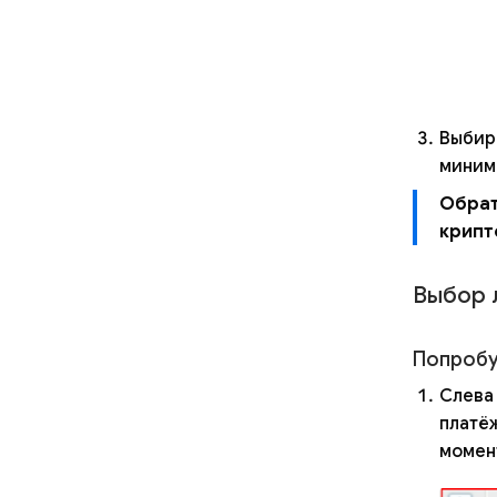
Выбир
миним
Обрат
крипт
Выбор л
Попробу
Слева
платё
момент