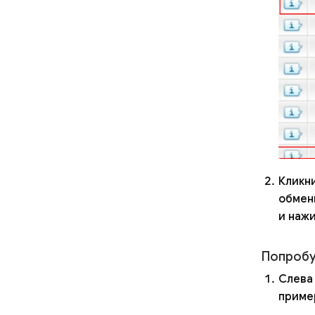
Кликн
обменн
и нажи
Попробу
Слева
пример