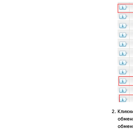
Кликн
обменн
обменн