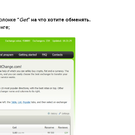
олонке “
Get
”
на что хотите обменять.
нге;