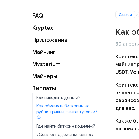
Статьи
FAQ
Kryptex
Как о
Приложение
30 апреля
Майнинг
Криптекс
Mysterium
майнинг 
USDT, Vol
Майнеры
Криптекс
Выплаты
выплат п
Как выводить деньги?
сервисов
Как обменять биткоины на
для вас.
рубли, гривны, тенге, тугрики?
😁
Как же б
Где найти биткоин кошелёк?
лишних с
«Ссылка недействительна»