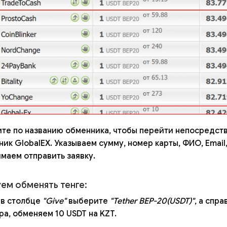
ите по названию обменника, чтобы перейти непосредст
ик GlobalEX. Указываем сумму, номер карты, ФИО, Email
маем отправить заявку.
ем обменять тенге:
 в столбце
"Give"
выберите
"Tether BEP-20(USDT)"
, а спр
а, обменяем 10 USDT на KZT.