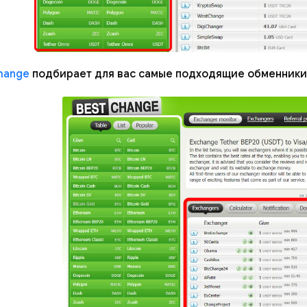
hange
подбирает для вас самые подходящие обменники и