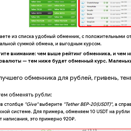
аете из списка удобный обменник, с положительными о
альной суммой обмена, и выгодным курсом.
ите внимание: чем выше рейтинг обменника, и чем 
овалюты — тем ниже будет обменный курс. Маленьк
учшего обменника для рублей, гривень, тен
ем обменять рубли:
 в столбце
"Give"
выберите
"Tether BEP-20(USDT)"
, а спр
жной системе. Для примера, обменяем 10 USDT на рубли
 написания, это примерно 920₽.