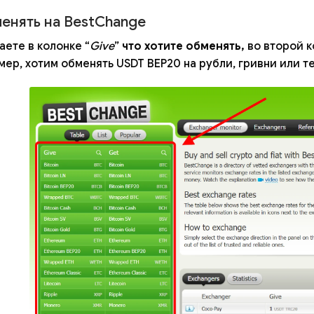
менять на BestChange
ете в колонке “
Give
”
что хотите обменять,
во второй к
ер, хотим обменять USDT BEP20 на рубли, гривни или те