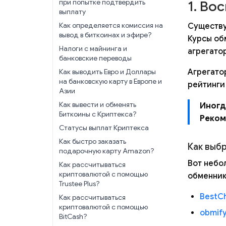
при попытке подтвердить
1. Во
выплату
Как определяется комиссия на
Существу
вывод в биткоинах и эфире?
Курсы об
Налоги с майнинга и
агрегато
банковские переводы
Как выводить Евро и Доллары
Агрегато
на банковскую карту в Европе и
рейтинги
Азии
Как вывести и обменять
Иногд
Биткоины с Криптекса?
Реком
Статусы выплат Криптекса
Как быстро заказать
Как выб
подарочную карту Amazon?
Вот небо
Как рассчитываться
криптовалютой с помощью
обменник
Trustee Plus?
BestC
Как рассчитываться
криптовалютой с помощью
obmif
BitCash?