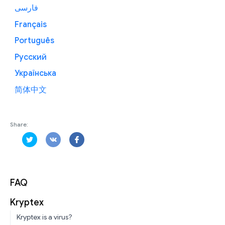
فارسی
Français
Português
Русский
Українська
简体中文
Share:
FAQ
Kryptex
Kryptex is a virus?