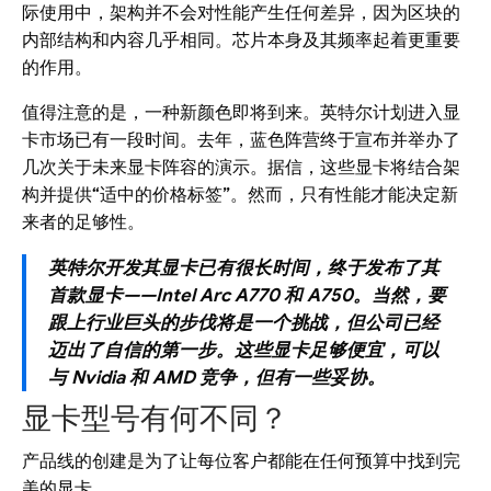
际使用中，架构并不会对性能产生任何差异，因为区块的
内部结构和内容几乎相同。芯片本身及其频率起着更重要
的作用。
值得注意的是，一种新颜色即将到来。英特尔计划进入显
卡市场已有一段时间。去年，蓝色阵营终于宣布并举办了
几次关于未来显卡阵容的演示。据信，这些显卡将结合架
构并提供“适中的价格标签”。然而，只有性能才能决定新
来者的足够性。
英特尔开发其显卡已有很长时间，终于发布了其
首款显卡——Intel Arc A770 和 A750。当然，要
跟上行业巨头的步伐将是一个挑战，但公司已经
迈出了自信的第一步。这些显卡足够便宜，可以
与 Nvidia 和 AMD 竞争，但有一些妥协。
显卡型号有何不同？
产品线的创建是为了让每位客户都能在任何预算中找到完
美的显卡。