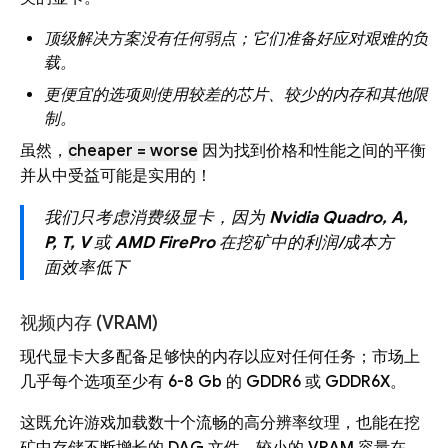
顶级解决方案没有任何弱点；它们准备好应对艰难的负
载。
更便宜的选项则使用较差的芯片、较少的内存和其他限
制。
虽然，
cheaper = worse
因为找到价格和性能之间的平衡
并从中受益可能是实用的！
我们只考虑消费级显卡，因为
Nvidia Quadro, A,
P, T, V
或
AMD FirePro
在挖矿中的利润/成本方
面效率低下
视频内存 (VRAM)
现代显卡大多配备足够快的内存以应对任何任务；市场上
几乎每个选项至少有 6-8 Gb 的 GDDR6 或 GDDR6X。
这既允许游戏加载数十个流畅的高分辨率纹理，也能在挖
矿中存储不断增长的 DAG 文件。较小的 VRAM 容量在