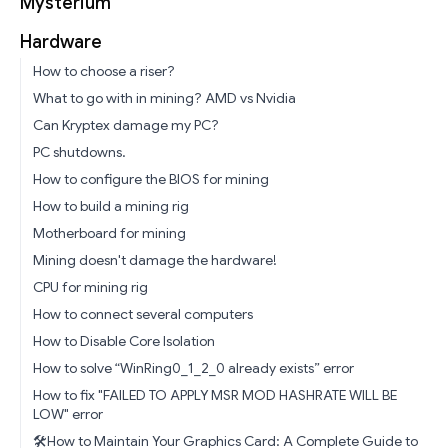
Mysterium
Hardware
How to choose a riser?
What to go with in mining? AMD vs Nvidia
Can Kryptex damage my PC?
PC shutdowns.
How to configure the BIOS for mining
How to build a mining rig
Motherboard for mining
Mining doesn't damage the hardware!
CPU for mining rig
How to connect several computers
How to Disable Core Isolation
How to solve “WinRing0_1_2_0 already exists” error
How to fix "FAILED TO APPLY MSR MOD HASHRATE WILL BE
LOW" error
🛠️How to Maintain Your Graphics Card: A Complete Guide to