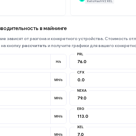
XelisHashV2 XEL
зводительность в майнинге
е зависят от разгона и конкретного устройства. Стоимость отл
 на кнопку
рассчитать
и получите графики для вашего конкретно
PRL
H/s
CFX
MH/s
NEXA
MH/s
ERG
MH/s
XEL
MH/s