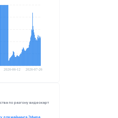
тва по разгону видеокарт
ту для майнинга Эфира