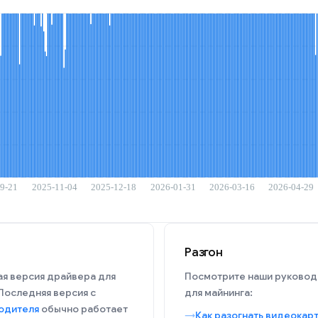
Разгон
я версия драйвера для
Посмотрите наши руководс
. Последняя версия с
для майнинга:
одителя
обычно работает
Как разогнать видеокар