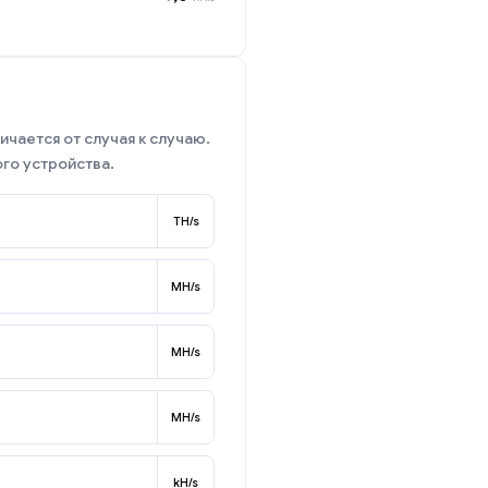
ичается от случая к случаю.
го устройства.
TH/s
MH/s
MH/s
MH/s
kH/s