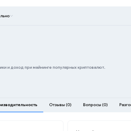
льно
ики и доход при майнинге популярных криптовалют.
изводительность
Отзывы (0)
Вопросы (0)
Разгон