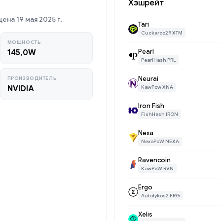
Хэшрейт
ена 19 мая 2025 г.
Tari
Cuckaroo29 XTM
МОЩНОСТЬ
Pearl
145,0W
PearlHash PRL
Neurai
ПРОИЗВОДИТЕЛЬ
NVIDIA
KawPow XNA
Iron Fish
FishHash IRON
Nexa
NexaPoW NEXA
Ravencoin
KawPoW RVN
Ergo
Autolykos2 ERG
Xelis