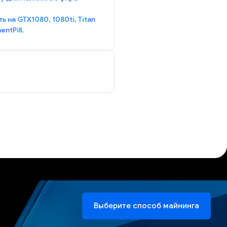
ь на GTX1080, 1080ti, Titan
ntPill.
Выберите способ майнинга