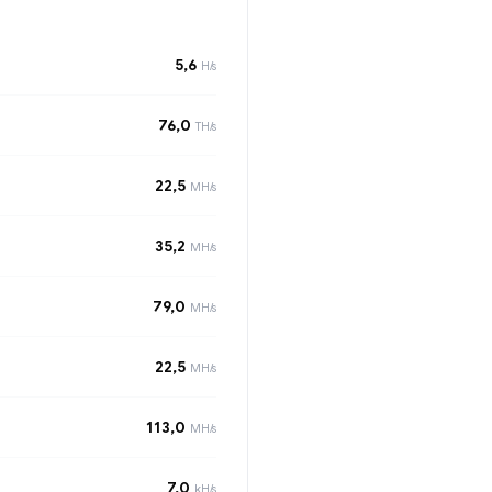
5,6
H/s
76,0
TH/s
22,5
MH/s
35,2
MH/s
79,0
MH/s
22,5
MH/s
113,0
MH/s
7,0
kH/s