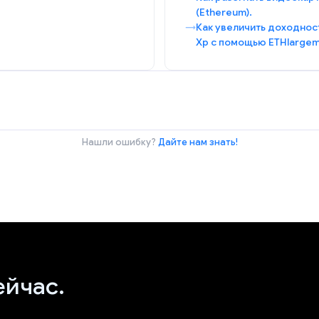
(Ethereum).
Как увеличить доходност
Xp с помощью ETHlargeme
Нашли ошибку?
Дайте нам знать!
ейчас.