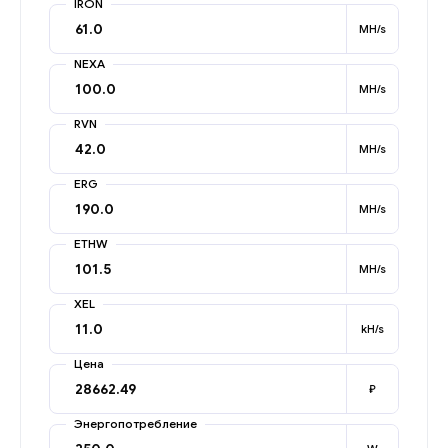
IRON
MH/s
NEXA
MH/s
RVN
MH/s
ERG
MH/s
ETHW
MH/s
XEL
kH/s
Цена
₽
Энергопотребление