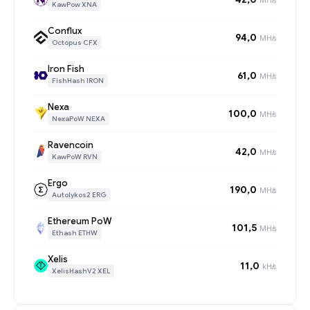
KawPow XNA
Conflux
94,0
MH/s
Octopus CFX
Iron Fish
61,0
MH/s
FishHash IRON
Nexa
100,0
MH/s
NexaPoW NEXA
Ravencoin
42,0
MH/s
KawPoW RVN
Ergo
190,0
MH/s
Autolykos2 ERG
Ethereum PoW
101,5
MH/s
Ethash ETHW
Xelis
11,0
kH/s
XelisHashV2 XEL