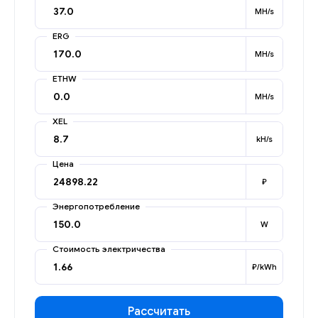
MH/s
ERG
MH/s
ETHW
MH/s
XEL
kH/s
Цена
₽
Энергопотребление
W
Стоимость электричества
₽/kWh
Рассчитать