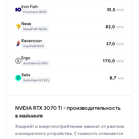
Iron Fish
51,5
MH/s
FishHash IRON
Nexa
82,0
MH/s
NexaPoW NEXA
Ravencoin
37,0
MH/s
KawPoW RVN
Ergo
170,0
MH/s
Autolykos2 ERG
Xelis
8,7
kH/s
XelisHashV2 XEL
NVIDIA RTX 3070 Ti - производительность
в майнинге
Хэшрейт и энергопотребление зависят от разгона
и конкретного устройства. Стоимость отличается