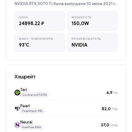
NVIDIA RTX 3070 Ti была выпущена 10 июня 2021 г.
ЦЕНА
МОЩНОСТЬ
24898.22 ₽
150,0W
МАКС. ТЕМПЕРАТУРА
ПРОИЗВОДИТЕЛЬ
93°C
NVIDIA
Хэшрейт
Tari
6,9
H/s
Cuckaroo29 XTM
Pearl
82,0
TH/s
PearlHash PRL
Neurai
37,0
MH/s
KawPow XNA