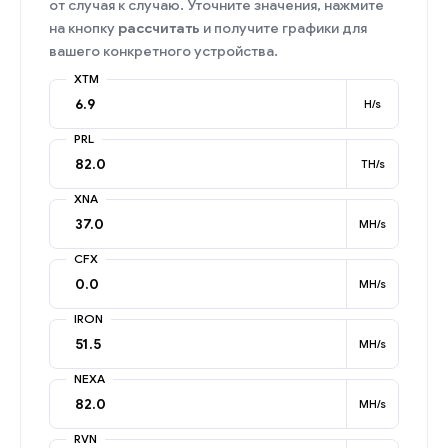
от случая к случаю. Уточните значения, нажмите
на кнопку
рассчитать
и получите графики для
вашего конкретного устройства.
XTM
H/s
PRL
TH/s
XNA
MH/s
CFX
MH/s
IRON
MH/s
NEXA
MH/s
RVN