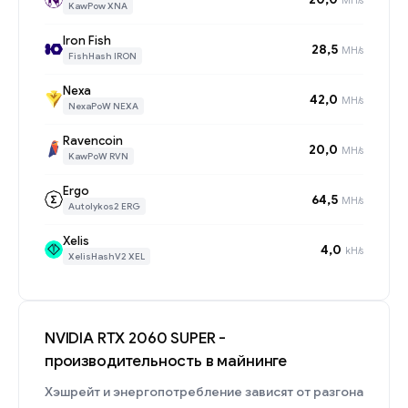
KawPow XNA
Iron Fish
28,5
MH/s
FishHash IRON
Nexa
42,0
MH/s
NexaPoW NEXA
Ravencoin
20,0
MH/s
KawPoW RVN
Ergo
64,5
MH/s
Autolykos2 ERG
Xelis
4,0
kH/s
XelisHashV2 XEL
NVIDIA RTX 2060 SUPER -
производительность в майнинге
Хэшрейт и энергопотребление зависят от разгона