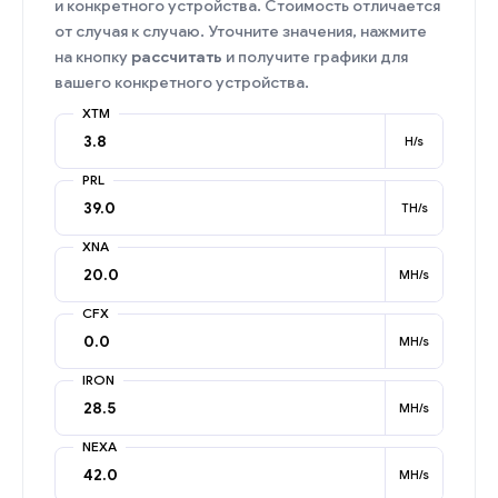
и конкретного устройства. Стоимость отличается
от случая к случаю. Уточните значения, нажмите
на кнопку
рассчитать
и получите графики для
вашего конкретного устройства.
XTM
H/s
PRL
TH/s
XNA
MH/s
CFX
MH/s
IRON
MH/s
NEXA
MH/s