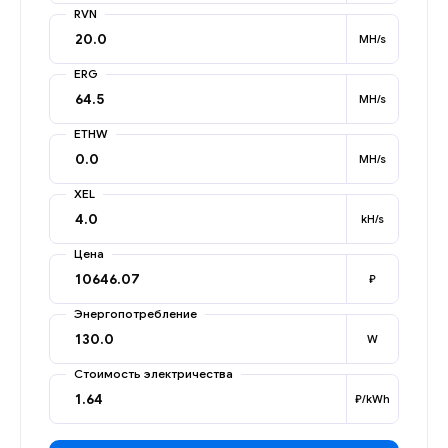
RVN
MH/s
ERG
MH/s
ETHW
MH/s
XEL
kH/s
Цена
₽
Энергопотребление
W
Стоимость электричества
₽/kWh